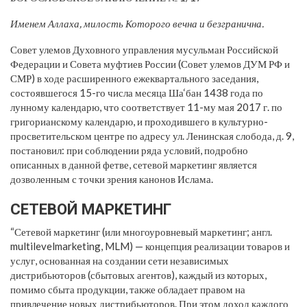
Именем Аллаха, милость Которого вечна и безгранична.
Совет улемов Духовного управления мусульман Российской
Федерации и Совета муфтиев России (Совет улемов ДУМ РФ и
СМР) в ходе расширенного ежеквартального заседания,
состоявшегося 15-го числа месяца Ша‘бан 1438 года по
лунному календарю, что соответствует 11-му мая 2017 г. по
григорианскому календарю, и проходившего в культурно-
просветительском центре по адресу ул. Ленинская слобода, д. 9,
постановил: при соблюдении ряда условий, подробно
описанных в данной фетве, сетевой маркетинг является
дозволенным с точки зрения канонов Ислама.
СЕТЕВОЙ МАРКЕТИНГ
“Сетевой маркетинг (или многоуровневый маркетинг; англ.
multilevelmarketing, MLM) — концепция реализации товаров и
услуг, основанная на создании сети независимых
дистрибьюторов (сбытовых агентов), каждый из которых,
помимо сбыта продукции, также обладает правом на
привлечение новых дистрибьюторов. При этом доход каждого