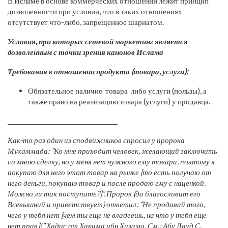
В Исламе в основе коммерческих отношений лежит принцип
дозволенности при условии, что в таких отношениях
отсутствует что-либо, запрещенное шариатом.
Условия, при которых сетевой маркетинг является
дозволенным с точки зрения канонов Ислама
Требования в отношении продукта (товара, услуги):
Обязательное наличие товара либо услуги (пользы), а
также право на реализацию товара (услуги) у продавца.
____________________________________
Как-то раз один из сподвижников спросил у пророка
Мухаммада: “Ко мне приходит человек, желающий заключить
со мною сделку, но у меня нет нужного ему товара, поэтому я
покупаю для него этот товар на рынке [то есть получаю от
него деньги, покупаю товар и после продаю ему с наценкой.
Можно ли так поступать?]”. Пророк (да благословит его
Всевышний и приветствует) ответил: “Не продавай того,
чего у тебя нет [чем ты еще не владеешь, на что у тебя еще
нет прав]!” Хадис от Хакима ибн Хизама. См.: Абу Дауд С.