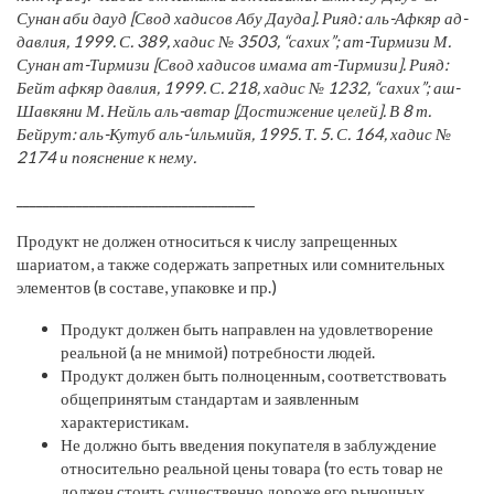
Сунан аби дауд [Свод хадисов Абу Дауда]. Рияд: аль-Афкяр ад-
давлия, 1999. С. 389, хадис № 3503, “сахих”; ат-Тирмизи М.
Сунан ат-Тирмизи [Свод хадисов имама ат-Тирмизи]. Рияд:
Бейт афкяр давлия, 1999. С. 218, хадис № 1232, “сахих”; аш-
Шавкяни М. Нейль аль-автар [Достижение целей]. В 8 т.
Бейрут: аль-Кутуб аль-‘ильмийя, 1995. Т. 5. С. 164, хадис №
2174 и пояснение к нему.
____________________________________
Продукт не должен относиться к числу запрещенных
шариатом, а также содержать запретных или сомнительных
элементов (в составе, упаковке и пр.)
Продукт должен быть направлен на удовлетворение
реальной (а не мнимой) потребности людей.
Продукт должен быть полноценным, соответствовать
общепринятым стандартам и заявленным
характеристикам.
Не должно быть введения покупателя в заблуждение
относительно реальной цены товара (то есть товар не
должен стоить существенно дороже его рыночных