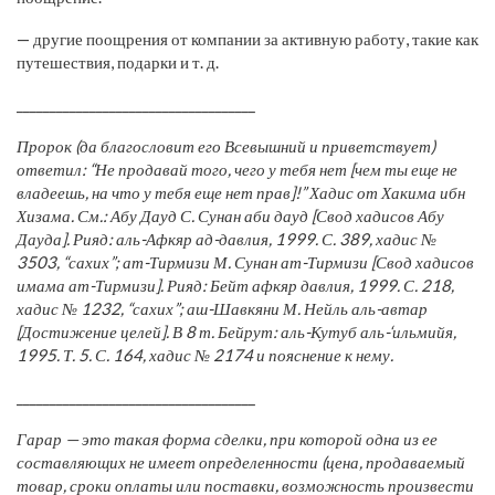
— другие поощрения от компании за активную работу, такие как
путешествия, подарки и т. д.
____________________________________
Пророк (да благословит его Всевышний и приветствует)
ответил: “Не продавай того, чего у тебя нет [чем ты еще не
владеешь, на что у тебя еще нет прав]!” Хадис от Хакима ибн
Хизама. См.: Абу Дауд С. Сунан аби дауд [Свод хадисов Абу
Дауда]. Рияд: аль-Афкяр ад-давлия, 1999. С. 389, хадис №
3503, “сахих”; ат-Тирмизи М. Сунан ат-Тирмизи [Свод хадисов
имама ат-Тирмизи]. Рияд: Бейт афкяр давлия, 1999. С. 218,
хадис № 1232, “сахих”; аш-Шавкяни М. Нейль аль-автар
[Достижение целей]. В 8 т. Бейрут: аль-Кутуб аль-‘ильмийя,
1995. Т. 5. С. 164, хадис № 2174 и пояснение к нему.
____________________________________
Гарар — это такая форма сделки, при которой одна из ее
составляющих не имеет определенности (цена, продаваемый
товар, сроки оплаты или поставки, возможность произвести