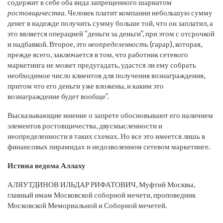
содержит в себе оба вида запрещенного шариатом
ростовщичества
. Человек платит компании небольшую сумму
денег в надежде получить сумму больше той, что он заплатил, а
это является операцией “деньги за деньги”, при этом с отсрочкой
и надбавкой. Второе, это
неопределенность
(гарар), которая,
прежде всего, заключается в том, что работник сетевого
маркетинга не может предугадать, удастся ли ему собрать
необходимое число клиентов для получения вознаграждения,
притом что его деньги уже вложены, и каким это
вознаграждение будет вообще”.
Высказывающие мнение о запрете обосновывают его наличием
элементов ростовщичества, двусмысленности и
неопределенности в таких схемах. Но все это имеется лишь в
финансовых пирамидах и недозволенном сетевом маркетинге.
Истина ведома Аллаху
АЛЯУТДИНОВ ИЛЬДАР РИФАТОВИЧ, Муфтий Москвы,
главный имам Московской соборной мечети, проповедник
Московской Мемориальной и Соборной мечетей.