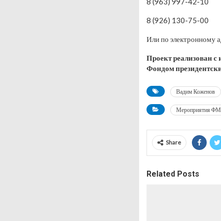
8 (963) 997-42-10
8 (926) 130-75-00
Или по электронному 
Проект реализован с
Фондом президентски
Вадим Коженов
Мероприятия Ф
Share
Related Posts