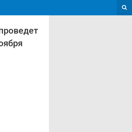
 проведет
оября