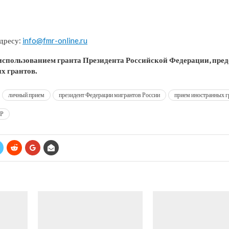
адресу:
info@fmr-online.ru
 использованием гранта Президента Российской Федерации, пре
х грантов.
личный прием
президент Федерации мигрантов России
прием иностранных 
МР