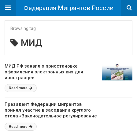
Федерация Мигрантов России
Browsing tag
МИД
МИД РФ заявил о приостановке
оформления электронных виз для
иностранцев
Read more
Президент Федерации мигрантов
принял участие в заседании круглого
стола «Законодательное регулирование
и эффективные практики адаптации и
Read more
интеграции мигрантов: возможности
использования зарубежного опыта в