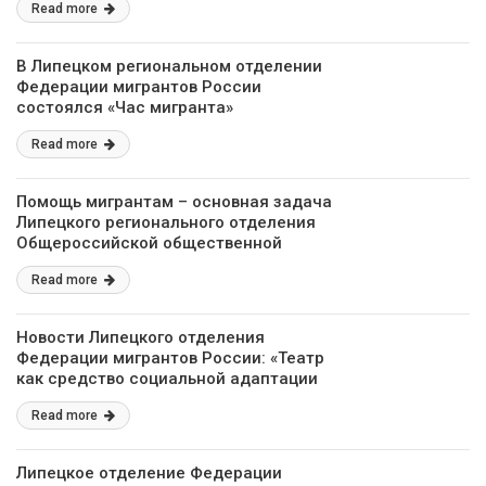
Read more
В Липецком региональном отделении
Федерации мигрантов России
состоялся «Час мигранта»
Read more
Помощь мигрантам – основная задача
Липецкого регионального отделения
Общероссийской общественной
организации «Федерация мигрантов
Read more
России»
Новости Липецкого отделения
Федерации мигрантов России: «Театр
как средство социальной адаптации
мигранта»
Read more
Липецкое отделение Федерации