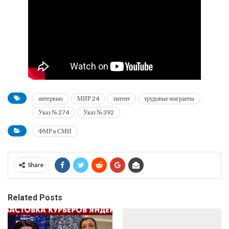
интервью
МИР 24
патент
трудовые мигранты
Указ № 274
Указ № 392
ФМР в СМИ
Share
Related Posts