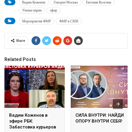
Вадим Коженов
Говорит Москва
Евгения Волгина
Умные парни
эфир
Мероприятия ФМР
ФМР в СМИ
Share
Related Posts
Вадим Коженов в
СИЛА ВНУТРИ: НАЙДИ
эфире РБК:
ОПОРУ ВНУТРИ СЕБЯ!
Забастовка курьеров