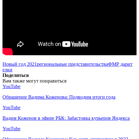
Новый год 2021
региональные представительства
ФМР дарит
елки
Поделиться
Вам также могут понравиться
YouTube
Обращение Вадима Коженова: Подводим итоги года
YouTube
Вадим Коженов в эфире РБК: Забастовка курьеров Яндекса
YouTube