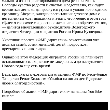
малышам из специализированного дома ребенка № 1 г.
Вологды чувство радости и счастья. Представляю, как будут
веселиться дети, когда проснутся утром и увидят новогоднюю
красавицу. Уверена, каждый воспитанник детского дома с
нетерпением ждет праздника и верит, что именно в этом году
сбудется его самое сокровенное желание и он обретет семью»,
— делится впечатлениями руководитель Вологодского
отделения Федерации мигрантов России Ирина Кузнецова.
Участники проекта «ФМР дарит елки» осчастливили уже
десятки семей, сотни малышей, детей, подростков,
престарелых и инвалидов.
Однако на этом Федерация мигрантов России не планирует
останавливаться, акция еще не завершена, а до наступления
Нового года еще есть время!
Ведь, как сказал руководитель отделения ФМР по Республике
Татарстан Ренат Ходжаев: «Улыбки на лицах детей дороже
любых благодарностей!».
Подробнее об акции «ФМР дарит елки» на нашем YouTube-
канале: