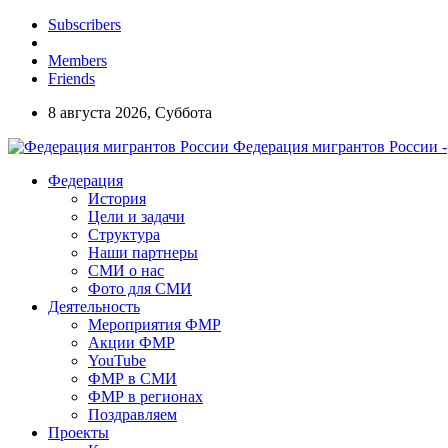
Subscribers
Members
Friends
8 августа 2026, Суббота
Федерация мигрантов России -
Федерация
История
Цели и задачи
Структура
Наши партнеры
СМИ о нас
Фото для СМИ
Деятельность
Мероприятия ФМР
Акции ФМР
YouTube
ФМР в СМИ
ФМР в регионах
Поздравляем
Проекты