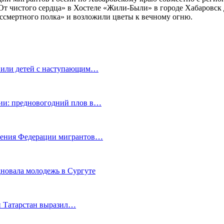
т чистого сердца» в Хостеле «Жили-Были» в городе Хабаровск 
ссмертного полка» и возложили цветы к вечному огню.
авили детей с наступающим…
сии: предновогодний плов в…
еления Федерации мигрантов…
дновала молодежь в Сургуте
 Татарстан выразил…