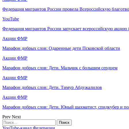
Федерация мигрантов России провела Всероссийскую благот
YouTube
Федерация мигрантов России запускает всероссийскую акцию
Акции ФМР
Марафон добрых слов: Одаренные дети Псковской области
Акции ФМР
Марафон добрых слов: Дети. Мальчик с большим сердцем
Акции ФМР
Марафон добрых слов: Дети. Тимур Абдужалилов
Акции ФМР
Марафон добрых слов: Дети. Юный шахматист, спидкубер и по
Prev
Next
YouTube-канал Федерации