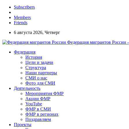
Subscribers
Members
Friends
6 августа 2026, Четверг
Федерация мигрантов России -
Федерация
История
Цели и задачи
Структура
Наши партнеры
СМИ о нас
Фото для СМИ
Деятельность
Мероприятия ФМР
Акции ФМР
YouTube
ФМР в СМИ
ФМР в регионах
Поздравляем
Проекты