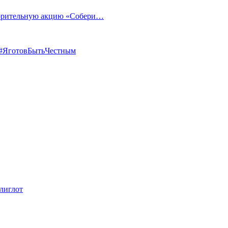
ворительную акцию «Собери…
 #ЯготовБытьЧестным
лиглот