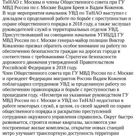
ТиНАО г. Москвы и члены Общественного совета при ГУ
МВД России по г. Москве Вадим Бреев и Вадим Коженов.
В ходе мероприятия начальник УВД по ТиНАО выступил с
докладом о проделанной работе по борьбе с преступностью и
охране общественного порядка в 2018 году, а также заслушал
руководителей служб и территориальных отделов УВД.
Присутствовавший на совещании начальник УГИБДД ГУ
МВД России по г. Москве генерал-майор полиции Виктор
Коваленко призвал обратить особое внимание на работу по
обеспечению безопасности граждан на дорогах города в
соответствии с требованиями Стратегии безопасности
дорожного движения утвержденной Правительством
Российской Федерации в 2018 году.
Член Общественного совета при ГУ МВД России по г. Москве
и президент Федерации мигрантов России Вадим Коженов
поблагодарил сотрудников УВД за проделанную работу по
обеспечению правопорядка и борьбе с преступностью в
прошедшем году. «Несмотря на указанные руководством ГУ
МВД России по г. Москве и УВД по ТиНАО недостатки в
работе некоторых служб, в целом, со своей задачей по охране
общественного порядка и раскрытию преступлений
сотрудники окружного управления справились. Округ быстро
развивается, строятся новые кварталы, заселяются уже
построенные жилые комплексы, открытие новых станций
метро улучшает транспортную доступность территории