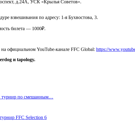
роспект, д.24А, УСК «Крылья Советов».
дуре взвешивания по адресу: 1-я Бухвостова, 3.
ость билета — 1000₽.
я на официальном YouTube-канале FFC Global:
https://www.yout
rdog и tapology.
ый турнир по смешанным…
урнир FFC Selection 6