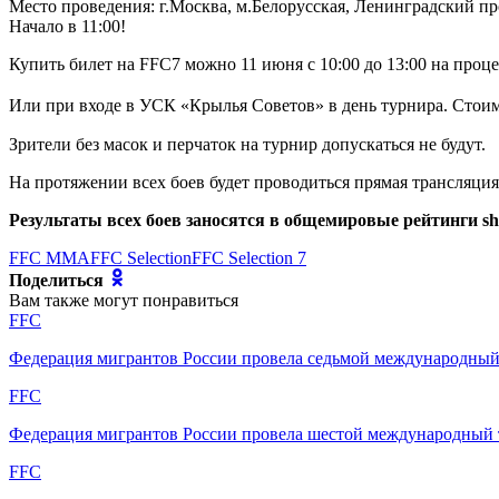
Место проведения: г.Москва, м.Белорусская, Ленинградский п
Начало в 11:00!
Купить билет на FFC7 можно 11 июня с 10:00 до 13:00 на проце
Или при входе в УСК «Крылья Советов» в день турнира. Стоим
Зрители без масок и перчаток на турнир допускаться не будут.
На протяжении всех боев будет проводиться прямая трансляци
Результаты всех боев заносятся в общемировые рейтинги she
FFC MMA
FFC Selection
FFC Selection 7
Поделиться
Вам также могут понравиться
FFC
Федерация мигрантов России провела седьмой международн
FFC
Федерация мигрантов России провела шестой международный т
FFC