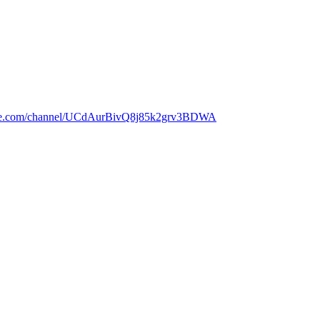
ube.com/channel/UCdAurBivQ8j85k2grv3BDWA