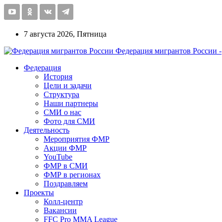
7 августа 2026, Пятница
Федерация мигрантов России -
Федерация
История
Цели и задачи
Структура
Наши партнеры
СМИ о нас
Фото для СМИ
Деятельность
Мероприятия ФМР
Акции ФМР
YouTube
ФМР в СМИ
ФМР в регионах
Поздравляем
Проекты
Колл-центр
Вакансии
FFC Pro MMA League