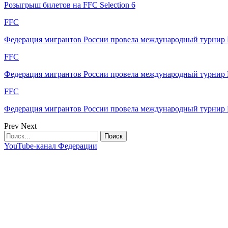
Розыгрыш билетов на FFC Selection 6
FFC
Федерация мигрантов России провела международный турнир F
FFC
Федерация мигрантов России провела международный турнир F
FFC
Федерация мигрантов России провела международный турнир F
Prev
Next
YouTube-канал Федерации