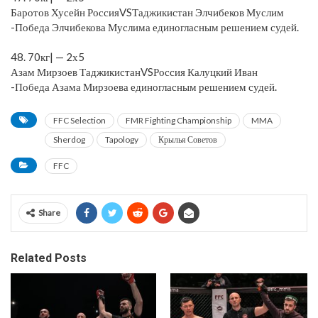
Баротов Хусейн РоссияVSТаджикистан Элчибеков Муслим
-Победа Элчибекова Муслима единогласным решением судей.
⠀
48. 70кг| — 2х5
Азам Мирзоев ТаджикистанVSРоссия Калуцкий Иван
-Победа Азама Мирзоева единогласным решением судей.
FFC Selection
FMR Fighting Championship
MMA
Sherdog
Tapology
Крылья Советов
FFC
Share
Related Posts