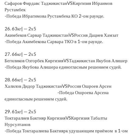
Сафаров Фирдавс ТаджикистанVSКиргизия Ибраимов
Рустамбек
-Победа Ибрагимова Рустамбека КО 2-ом раунде.
⠀
26. 63кг| — 2х5
Акимбеков Сарвар ТаджикистанVSРоссия Дациев Хамзат
-Победа Акимбекова Сарвара ТКО в 1-ом раунде.
⠀
27. 66кг| — 2х5
Бегиликов Озгорбек КиргизияVSТаджикистан Якубов Алишер
-Победа Якубова Алишера единогласным решением судей.
⠀
28. 66кг| — 2х5
Халилов Дидор ТаджикистанVSРоссия Ошроев Арсен
-Победа Ошроева Арсена
единогласным решением судей.
⠀
29. 61кг| — 2х5
Токтаралиев Бактияр КиргизияVSКиргизия Табалты
Нурсултанов
-Победа Токтаралиева Бактиярк удушающим приёмом в 1-ом