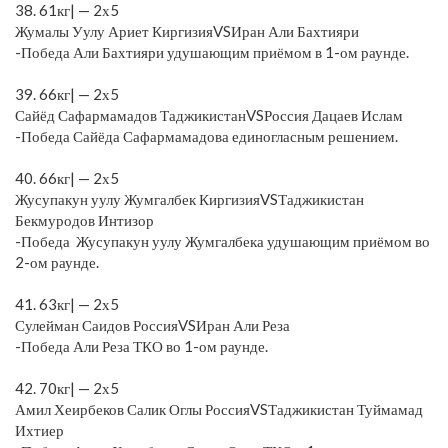
38. 61кг| — 2х5
Жумалы Уулу Ариет КиргизияVSИран Али Бахтияри
-Победа Али Бахтияри удушающим приёмом в 1-ом раунде.
⠀
39. 66кг| — 2х5
Сайёд Сафармамадов ТаджикистанVSРоссия Дацаев Ислам
-Победа Сайёда Сафармамадова единогласным решением.
⠀
40. 66кг| — 2х5
Жусупакун уулу Жумгалбек КиргизияVSТаджикистан
Бекмуродов Интизор
-Победа Жусупакун уулу Жумгалбека удушающим приёмом во
2-ом раунде.
⠀
41. 63кг| — 2х5
Сулейман Саидов РоссияVSИран Али Реза
-Победа Али Реза ТКО во 1-ом раунде.
⠀
42. 70кг| — 2х5
Амил Хеирбеков Салик Оглы РоссияVSТаджикистан Туймамад
Ихтиер