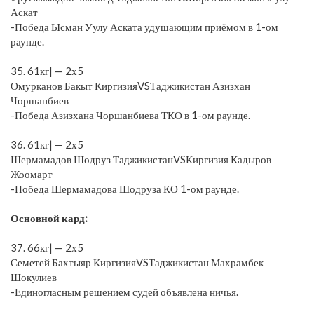
Аскат
-Победа Ысман Уулу Аската удушающим приёмом в 1-ом
раунде.
⠀
35. 61кг| — 2х5
Омурканов Бакыт КиргизияVSТаджикистан Азизхан
Чоршанбиев
-Победа Азизхана Чоршанбиева ТКО в 1-ом раунде.
⠀
36. 61кг| — 2х5
Шермамадов Шодруз ТаджикистанVSКиргизия Кадыров
Жоомарт
-Победа Шермамадова Шодруза КО 1-ом раунде.
⠀
Основной кард:
⠀
37. 66кг| — 2х5
Семетей Бахтыяр КиргизияVSТаджикистан Махрамбек
Шокулиев
-Единогласным решением судей объявлена ничья.
⠀