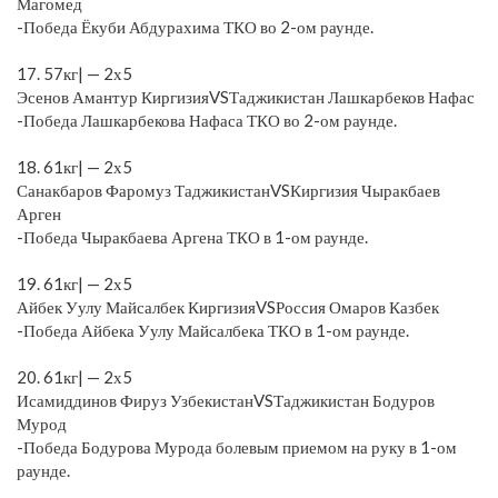
Магомед
-Победа Ёкуби Абдурахима ТКО во 2-ом раунде.
⠀
17. 57кг| — 2х5
Эсенов Амантур КиргизияVSТаджикистан Лашкарбеков Нафас
-Победа Лашкарбекова Нафаса ТКО во 2-ом раунде.
⠀
18. 61кг| — 2х5
Санакбаров Фаромуз ТаджикистанVSКиргизия Чыракбаев
Арген
-Победа Чыракбаева Аргена ТКО в 1-ом раунде.
⠀
19. 61кг| — 2х5
Айбек Уулу Майсалбек КиргизияVSРоссия Омаров Казбек
-Победа Айбека Уулу Майсалбека ТКО в 1-ом раунде.
⠀
20. 61кг| — 2х5
Исамиддинов Фируз УзбекистанVSТаджикистан Бодуров
Мурод
-Победа Бодурова Мурода болевым приемом на руку в 1-ом
раунде.
⠀