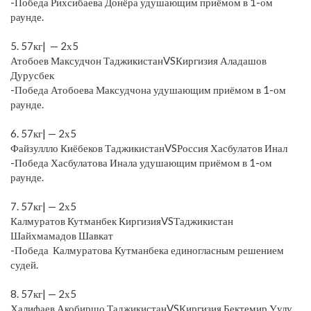
-Победа Рихсибаева Донёра удушающим приёмом в 1-ом
раунде.
⠀
5. 57кг| — 2х5
Атобоев Максудчон ТаджикистанVSКиргизия Аладашов
Дурусбек
-Победа Атобоева Максудчона удушающим приёмом в 1-ом
раунде.
⠀
6. 57кг| — 2х5
Файзуллло Киёбеков ТаджикистанVSРоссия Хасбулатов Инал
-Победа Хасбулатова Инала удушающим приёмом в 1-ом
раунде.
⠀
7. 57кг| — 2х5
Калмуратов Кутманбек КиргизияVSТаджикистан
Шайхмамадов Шавкат
-Победа Калмуратова Кутманбека единогласным решением
судей.
⠀
8. 57кг| — 2х5
Халифаев Акобиршо ТаджикистанVSКиргизия Бектемир Уулу