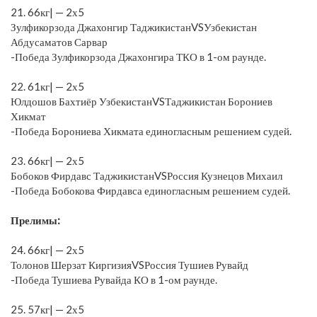
21. 66кг| — 2х5
Зулфикорзода Джахонгир ТаджикистанVSУзбекистан
Абдусаматов Сарвар
-Победа Зулфикорзода Джахонгира ТКО в 1-ом раунде.
⠀
22. 61кг| — 2х5
Юлдошов Бахтиёр УзбекистанVSТаджикистан Борониев
Хикмат
-Победа Борониева Хикмата единогласным решением судей.
⠀
23. 66кг| — 2х5
Бобоков Фирдавс ТаджикистанVSРоссия Кузнецов Михаил
-Победа Бобокова Фирдавса единогласным решением судей.
⠀
Прелимы:
⠀
24. 66кг| — 2х5
Толонов Шерзат КиргизияVSРоссия Тушиев Рувайд
-Победа Тушиева Рувайда КО в 1-ом раунде.
⠀
25. 57кг| — 2х5