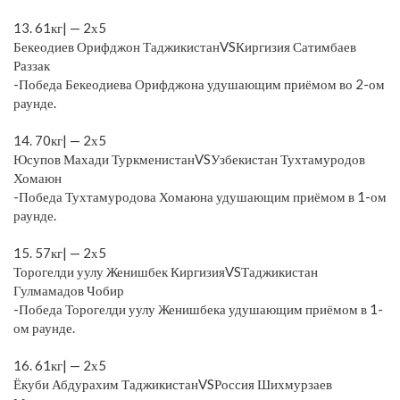
⠀
13. 61кг| — 2х5
Бекеодиев Орифджон ТаджикистанVSКиргизия Сатимбаев
Раззак
-Победа Бекеодиева Орифджона удушающим приёмом во 2-ом
раунде.
⠀
14. 70кг| — 2х5
Юсупов Махади ТуркменистанVSУзбекистан Тухтамуродов
Хомаюн
-Победа Тухтамуродова Хомаюна удушающим приёмом в 1-ом
раунде.
⠀
15. 57кг| — 2х5
Торогелди уулу Женишбек КиргизияVSТаджикистан
Гулмамадов Чобир
-Победа Торогелди уулу Женишбека удушающим приёмом в 1-
ом раунде.
⠀
16. 61кг| — 2х5
Ёкуби Абдурахим ТаджикистанVSРоссия Шихмурзаев