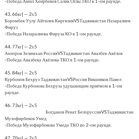
-Победа Амил Хеирбеков Салик Оглы ТКО в 1-ом раунде.
⠀
43. 66кг| — 2х5
Боромбек Уулу Айтилек КиргизияVSТаджикистан Назаралиев
Фируз
-Победа Назаралиева Фируза КО в 1-ом раунде.
⠀
44. 77кг| — 2х5
Анзоров Зелимхан РоссияVSТаджикистан Авазбек Акёлов
-Победа Авазбека Акёлова ТКО в 1-ом раунде.
⠀
45. 84кг| — 2х5
Курбонов Бехруз ТаджикистанVSРоссия Вишняков Павел
-Победа Курбонова Бехруза удушающим приёмом в 1-ом
раунде.
⠀
46. 73кг| — 2х5
Богданов Ренат БелоруссияVSТаджикистан
Музофирбеков Умед
-Победа Музофирбекова Умеда ТКО во 2-ом раунде.
⠀
47. 70кг| — 2х5