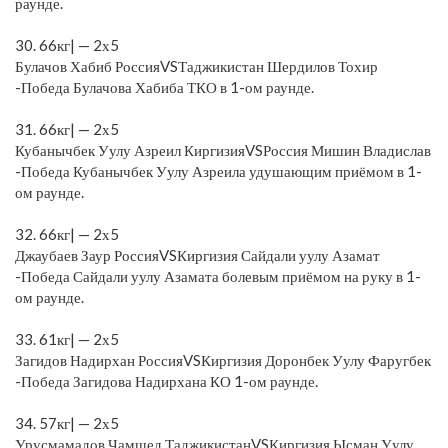
раунде.
⠀
30. 66кг| — 2х5
Булачов Хабиб РоссияVSТаджикистан Шердилов Тохир
-Победа Булачова Хабиба ТКО в 1-ом раунде.
⠀
31. 66кг| — 2х5
Кубанычбек Уулу Азреил КиргизияVSРоссия Мишин Владислав
-Победа Кубанычбек Уулу Азреила удушающим приёмом в 1-
ом раунде.
⠀
32. 66кг| — 2х5
Джаубаев Заур РоссияVSКиргизия Сайдали уулу Азамат
-Победа Сайдали уулу Азамата болевым приёмом на руку в 1-
ом раунде.
⠀
33. 61кг| — 2х5
Загидов Надирхан РоссияVSКиргизия Доронбек Уулу Фаругбек
-Победа Загидова Надирхана КО 1-ом раунде.
⠀
34. 57кг| — 2х5
Урусмамадов Чамшед ТаджикистанVSКиргизия Ысман Уулу