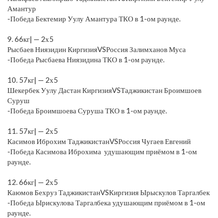
Амантур
-Победа Бектемир Уулу Амантура ТКО в 1-ом раунде.
⠀
9. 66кг| — 2х5
Рысбаев Ниязидин КиргизияVSРоссия Залимханов Муса
-Победа Рысбаева Ниязидина ТКО в 1-ом раунде.
⠀
10. 57кг| — 2х5
Шекербек Уулу Дастан КиргизияVSТаджикистан Броимшоев
Суруш
-Победа Броимшоева Суруша ТКО в 1-ом раунде.
⠀
11. 57кг| — 2х5
Касимов Иброхим ТаджикистанVSРоссия Чугаев Евгений
-Победа Касимова Иброхима удушающим приёмом в 1-ом
раунде.
⠀
12. 66кг| — 2х5
Каюмов Бехруз ТаджикистанVSКиргизия Ырыскулов Таргалбек
-Победа Ырискулова Таргалбека удушающим приёмом в 1-ом
раунде.