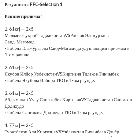
Результаты FFC-Selection 1
Ранние прелимы:
⠀
1. 61кг| — 2х5
Маллаев Сухроб ТаджикистанVSРоссия Эльмурзаев
Саид-Магомед
-Победа Эльмурзаева Саид-Магомеда удушающим приёмом в
1-ом раунде.
⠀
2. 61кг| — 2х5
Якубов Илйор УзбекистанVSКиргизия Тилаков Тинчыбек
-Победа Якубова Илйора ТКО в 1-ом раунде.
⠀
3. 61кг| — 2х5
Абдыманап Уулу Сангынбек КиргизияVSТаджикистан Сангаков
Додихудо
-Победа Сангакова Додихудо ТКО в 1-ом раунде.
⠀
4. 77кг| — 2х5
Туратбеков Али КиргизияVSУзбекистан Рихсибаев Донёр