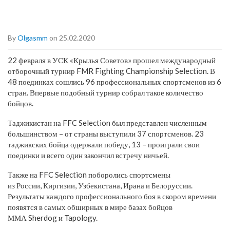
By
Olgasmm
on 25.02.2020
22 февраля в УСК «Крылья Советов» прошел международный
отборочный турнир FMR Fighting Championship Selection. В
48 поединках сошлись 96 профессиональных спортсменов из 6
стран. Впервые подобный турнир собрал такое количество
бойцов.
Таджикистан на FFC Selection был представлен численным
большинством – от страны выступили 37 спортсменов. 23
таджикских бойца одержали победу, 13 – проиграли свои
поединки и всего один закончил встречу ничьей.
Также на FFC Selection поборолись спортсмены
из
России,
Киргизии,
Узбекистана, Ирана и Белоруссии.
Результаты каждого профессионального боя в скором времени
появятся в самых обширных в мире базах бойцов
ММА Sherdog и Tapology.