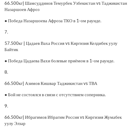
66.500кг| Шамсуддинов Темурбек Узбекистан vs Таджикистан
Назаршоев Афроз
● Победа Назаршоева Афроза ТКО в 1-ом раунде.
7.
57.500кг | Цадаев Ваха Россия vs Киргизия Келдибек уулу
Байтик
● Победа Цадаева Вахи болевые приёмом в 1-ом раунде.
8.
66.500кг| Азимов Кишвар Таджикистан vs ТВА
● Бой не состоялся в связи с отсутствием соперника.
9.
66.500кг| Ибрагимов Ибрагим Россия vs Киргизия Жумабек
уулу Элзар