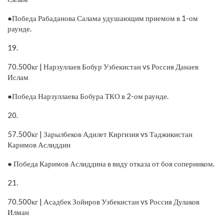
●Победа Рабаданова Салама удушающим приемом в 1-ом
раунде.
19.
70.500кг | Нарзуллаев Бобур Узбекистан vs Россия Данаев
Ислам
●Победа Нарзуллаева Бобура ТКО в 2-ом раунде.
20.
57.500кг | Зарылбеков Адилет Киргизия vs Таджикистан
Каримов Аслиддин
● Победа Каримов Аслиддина в виду отказа от боя соперником.
21.
70.500кг | Асадбек Зойиров Узбекистан vs Россия Дулаков
Илман