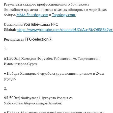
Результаты каждого профессионального боя также в
ближайшем времени появятся в самых обширных в мире базах
бойцов
ММА Sherdog.com
и
Tapology.com.
Ссылка на YouTube-канал FFC
Global:
https://www.youtube.com/channel/UCdAurBivQ8j85k2
Результаты FFC-Selection 7:
1.
61.500кг| Хамидов Ферузбек Узбекистан vs Таджикистан
Имомназаров Сурач
● Победа Хамидова Ферузбека удушающим приемом в 2-ом
раунде.
2.
64.500кг| Файзулаев Шукрулло Россия vs
Узбекистан Абдулхамидов Азизбек
● Победа Абдулхамидова Азизбека единогласным решением