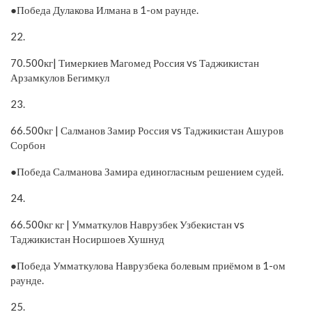
●Победа Дулакова Илмана в 1-ом раунде.
22.
70.500кг| Тимеркиев Магомед Россия vs Таджикистан
Арзамкулов Бегимкул
23.
66.500кг | Салманов Замир Россия vs Таджикистан Ашуров
Сорбон
●Победа Салманова Замира единогласным решением судей.
24.
66.500кг кг | Умматкулов Наврузбек Узбекистан vs
Таджикистан Носиршоев Хушнуд
●Победа Умматкулова Наврузбека болевым приёмом в 1-ом
раунде.
25.