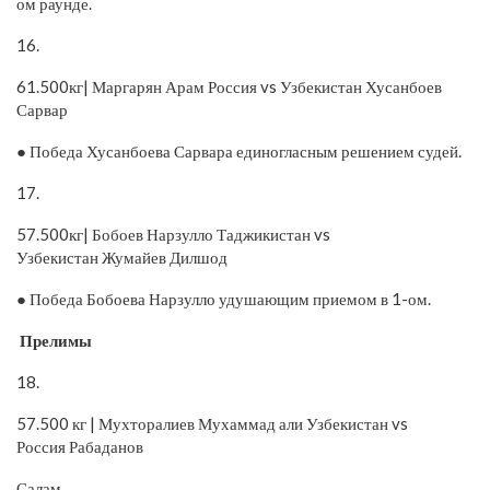
ом раунде.
16.
61.500кг| Маргарян Арам Россия vs Узбекистан Хусанбоев
Сарвар
● Победа Хусанбоева Сарвара единогласным решением судей.
17.
57.500кг| Бобоев Нарзулло Таджикистан vs
Узбекистан Жумайев Дилшод
● Победа Бобоева Нарзулло удушающим приемом в 1-ом.
Прелимы
18.
57.500 кг | Мухторалиев Мухаммад али Узбекистан vs
Россия Рабаданов
Салам