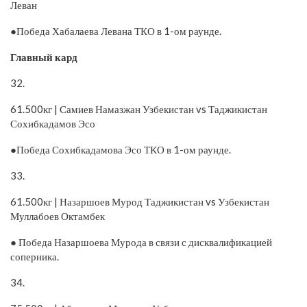
Леван
●Победа Хабалаева Левана ТКО в 1-ом раунде.
Главный кард
32.
61.500кг | Самиев Намазжан Узбекистан vs Таджикистан
Сохибкадамов Эсо
●Победа Сохибкадамова Эсо ТКО в 1-ом раунде.
33.
61.500кг | Назаршоев Мурод Таджикистан vs Узбекистан
Муллабоев Октамбек
● Победа Назаршоева Мурода в связи с дисквалификацией
соперника.
34.