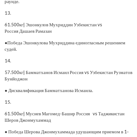
раунде.
13.
61.500кг| Эшонкулов Мухриддин Узбекистан vs
Россия Дашаев Рамазан
●Победа Эшонкулова Мухриддина единогласным решением
судей.
14.
57.500кг| Бамматханов Исмаил Россия vs Узбекистан Рузматов
Бунйоджон
● Дисквалификация Бамматханова Исмаила.
15.
61.500кг| Мусиев Магомед-Башир Россия vs Таджикистан
Шеров Джонмухаммад
● Победа Шерова Джонмухаммада удушающим приемом в 1-