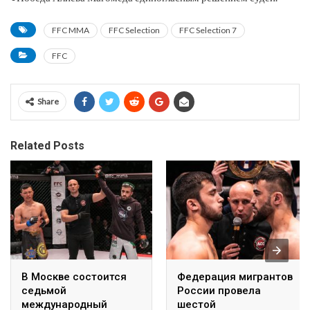
FFC MMA
FFC Selection
FFC Selection 7
FFC
Share
Related Posts
В Москве состоится
Федерация мигрантов
седьмой
России провела
международный
шестой