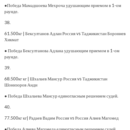
●Победа Мамадшоева Мехроча удушающим приемом в 1-ом
раунде.
38.
61.500кг | Бексултанов Адлан Россия vs Таджикистан Борониев
Хикмат
● Победа Бексултанова Адлана удушающим приемом в 1-ом
раунде.
39.
68.500кг кг | Шхалаев Мансур Россия vs Таджикистан
Шонизоров Анди
● Победа Шхалаева Мансур единогласным решением судей.
40.
77.500кг кг| Радаев Вадим Россия vs Россия Алиев Магомед
●Победа Алиева Магомеда единогласным решением судей.