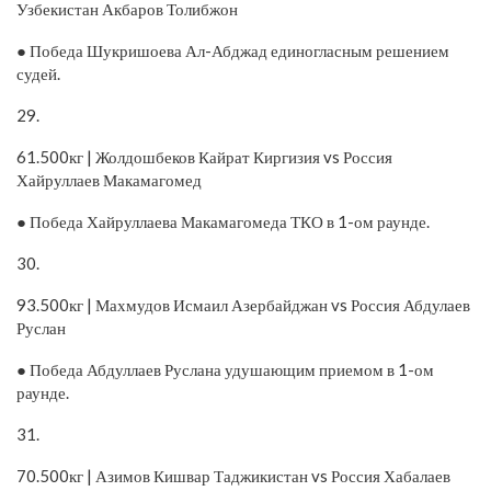
Узбекистан Акбаров Толибжон
● Победа Шукришоева Ал-Абджад единогласным решением
судей.
29.
61.500кг | Жолдошбеков Кайрат Киргизия vs Россия
Хайруллаев Макамагомед
● Победа Хайруллаева Макамагомеда ТКО в 1-ом раунде.
30.
93.500кг | Махмудов Исмаил Азербайджан vs Россия Абдулаев
Руслан
● Победа Абдуллаев Руслана удушающим приемом в 1-ом
раунде.
31.
70.500кг | Азимов Кишвар Таджикистан vs Россия Хабалаев