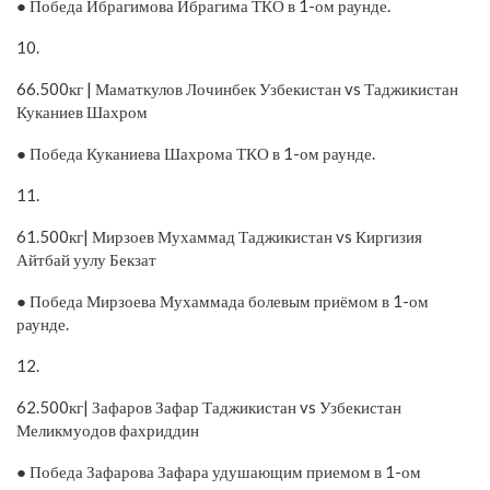
● Победа Ибрагимова Ибрагима ТКО в 1-ом раунде.
10.
66.500кг | Маматкулов Лочинбек Узбекистан vs Таджикистан
Куканиев Шахром
● Победа Куканиева Шахрома ТКО в 1-ом раунде.
11.
61.500кг| Мирзоев Мухаммад Таджикистан vs Киргизия
Айтбай уулу Бекзат
● Победа Мирзоева Мухаммада болевым приёмом в 1-ом
раунде.
12.
62.500кг| Зафаров Зафар Таджикистан vs Узбекистан
Меликмуодов фахриддин
● Победа Зафарова Зафара удушающим приемом в 1-ом