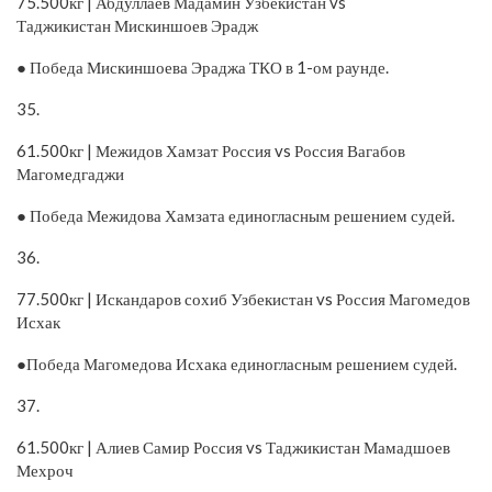
75.500кг | Абдуллаев Мадамин Узбекистан vs
Таджикистан Мискиншоев Эрадж
● Победа Мискиншоева Эраджа ТКО в 1-ом раунде.
35.
61.500кг | Межидов Хамзат Россия vs Россия Вагабов
Магомедгаджи
● Победа Межидова Хамзата единогласным решением судей.
36.
77.500кг | Искандаров сохиб Узбекистан vs Россия Магомедов
Исхак
●Победа Магомедова Исхака единогласным решением судей.
37.
61.500кг | Алиев Самир Россия vs Таджикистан Мамадшоев
Мехроч