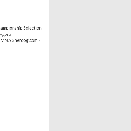
ampionship Selection
аждого
ов ММА Sherdog.com и