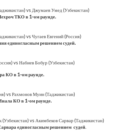
джикистан) vs Джумаев Умед (Узбекистан)
хроч ТКО в 1-ом раунде.
джикистан) vs Чугаев Евгений (Россия)
ния единогласным решением судей.
оссия) vs Набиев Бобур (Узбекистан)
а КО в 1-ом раунде.
ия) vs Рахмонов Муин (Таджикистан)
нала КО в 1-ом раунде.
 (Узбекистан) vs Акимбеков Сарвар (Таджикистан)
Сарвара единогласным решением судей
.