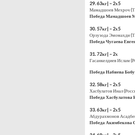
29. 63кг| – 2х5
Мамадшоев Мехроч (Та
Победа Мамадшоев Ме
⠀
30. 57кг| – 2х5
Орзузода Эмомахди (Та
Победа Чугаева Евге
⠀
31. 72кг| – 2х
Гасанкелдиев Ислам (Р
Победа Набиева Бобур
⠀
32. 58кг| – 2х5
Хасбулатов Инал (Росс
Победа Хасбулатова И
⠀
33. 63кг| – 2х5
Абдурахмонов Асадбек
Победа Акимбекова 
⠀
34. 68кг| – 2х5