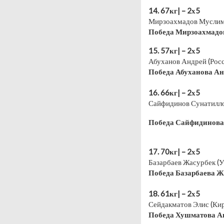
14. 67кг| – 2х5
Мирзоахмадов Муслим 
Победа Мирзоахмадо
15. 57кг| – 2х5
Абуханов Андрей (Росс
Победа Абуханова Ан
⠀
16. 66кг| – 2х5
Сайфидинов Сунатилло
Победа Сайфидинова
⠀
17. 70кг| – 2х5
Базарбаев Жасурбек (
Победа Базарбаева Ж
⠀
18. 61кг| – 2х5
Сейдакматов Элис (Ки
Победа Хушматова Аю