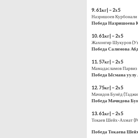
⠀
9. 61кг| – 2х5
Назришоев Курбонали 
Победа Назришоева К
⠀
10. 61кг| – 2х5
Жахонгир Шукуров (Уз
Победа Салимова Абд
⠀
11. 57кг| – 2х5
Мамадасламов Парвиз (
Победа Ысмана уулу 
⠀
12. 75кг| – 2х5
Мачидов Бунёд (Таджик
Победа Мачидова Бун
⠀
13. 61кг| – 2х5
Токаев Шейх-Ахмат (Ро
Победа Токаева Шейх
⠀