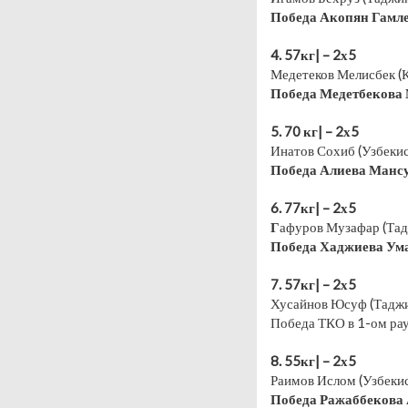
Победа Акопян Гамле
⠀
4. 57кг| – 2х5
Медетеков Мелисбек (К
Победа Медетбекова 
⠀
5. 70 кг| – 2х5
Инатов Сохиб (Узбекис
Победа Алиева Мансу
⠀
6. 77кг| – 2х5
Г
афуров Музафар (Тад
Победа Хаджиева Ума
⠀
7. 57кг| – 2х5
Хусайнов Юсуф (Таджи
Победа ТКО в 1-ом рау
⠀
8. 55кг| – 2х5
Раимов Ислом (Узбекис
Победа Ражаббекова 