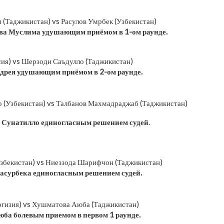
(Таджикистан) vs Расулов Умрбек (Узбекистан)
ва Муслима удушающим приёмом в 1-ом раунде.
ия) vs Шерзоди Саъдулло (Таджикистан)
дрея удушающим приёмом в 2-ом раунде.
 (Узбекистан) vs Талбанов Махмадраджаб (Таджикистан)
 Сунатилло единогласным решением
судей
.
Узбекистан) vs Ниеззода Шарифчон (Таджикистан)
асурбека единогласным решением судей.
ргизия) vs Хушматова Аюба (Таджикистан)
ба болевым приемом в первом 1 раунде.