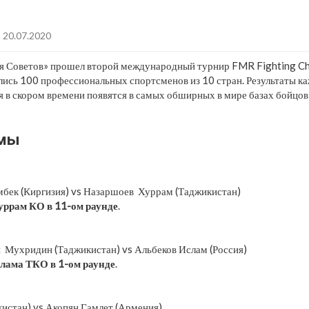
 20.07.2020
я Советов» прошел второй международный турнир FMR Fighting Ch
лись 100 профессиональных спортсменов из 10 стран. Результаты к
я в скором времени появятся в самых обширных в мире базах бойц
имы
бек (Киргизия) vs Назаршоев Хуррам (Таджикистан)
ррам КО в 11-ом раунде
.
 Мухридин (Таджикистан) vs Альбеков Ислам (Россия)
лама ТКО в 1-ом раунде
.
истан) vs Акопян Гамлет (Армения)