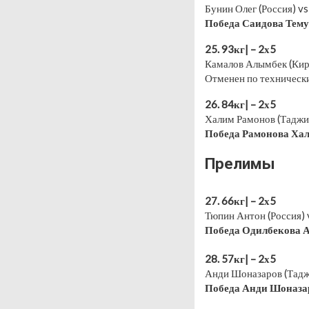
Бунин Олег (Россия) v
Победа Саидова Тему
25. 93кг| – 2х5
Камалов Алымбек (Кир
Отменен по техническ
26. 84кг| – 2х5
Халим Рамонов (Таджик
Победа Рамонова Хал
Прелимы
27. 66кг| – 2х5
Тюпин Антон (Россия) 
Победа Одилбекова А
⠀
28. 57кг| – 2х5
Анди Шоназаров (Тадж
Победа Анди Шоназа
⠀