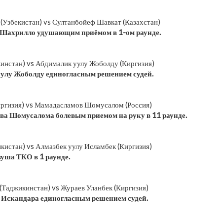
(Узбекистан) vs Султанбойеф Шавкат (Казахстан)
 Шахрилло удушающим приёмом в 1-ом раунде.
инстан) vs Абдималик уулу Жоболду (Киргизия)
улу Жоболду единогласным решением судей.
иргизия) vs Мамадасламов Шомусалом (Россия)
а Шомусалома болевым приемом на руку в 11 раунде.
кистан) vs Алмазбек уулу Исламбек (Киргизия)
уша ТКО в 1 раунде.
Таджикинстан) vs Жураев Уланбек (Киргизия)
Искандара единогласным решением судей.