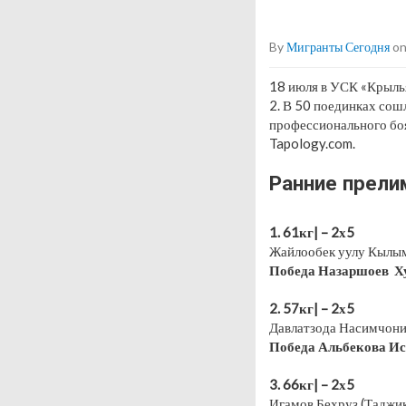
By
Мигранты Сегодня
on
18 июля в УСК «Крыль
2. В 50 поединках сош
профессионального бо
Tapology.com.
Ранние прел
1. 61кг| – 2х5
Жайлообек уулу Кылым
Победа Назаршоев Ху
⠀
2. 57кг| – 2х5
Давлатзода Насимчони
Победа Альбекова Ис
⠀
3. 66кг| – 2х5
Игамов Бехруз (Таджик