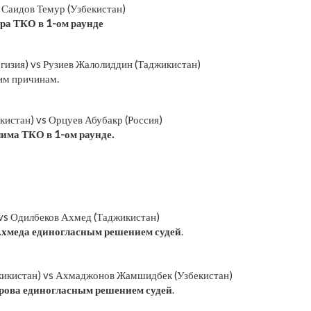
s Саидов Темур (Узбекистан)
ра ТКО в 1-ом раунде
гизия) vs Рузиев Жалолиддин (Таджикистан)
им причинам.
истан) vs Орцуев Абубакр (Россия)
има ТКО в 1-ом раунде.
vs Одилбеков Ахмед (Таджикистан)
хмеда единогласным решением судей
.
икистан) vs Ахмаджонов Жамшидбек (Узбекистан)
рова единогласным решением судей
.