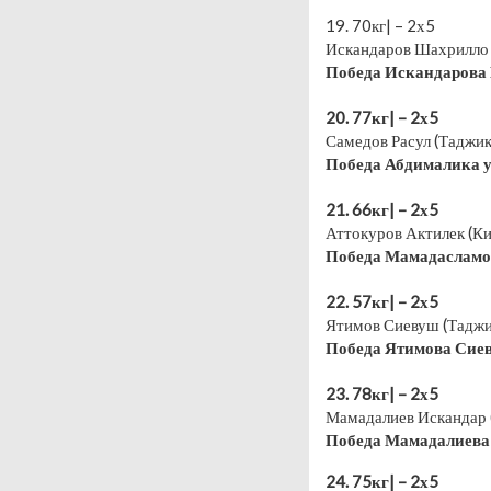
⠀
19. 70кг| – 2х5
Искандаров Шахрилло 
Победа Искандарова
⠀
20. 77кг| – 2х5
Самедов Расул (Таджик
Победа Абдималика у
⠀
21. 66кг| – 2х5
Аттокуров Актилек (К
Победа Мамадасламов
⠀
22. 57кг| – 2х5
Ятимов Сиевуш (Таджи
Победа Ятимова Сиев
⠀
23. 78кг| – 2х5
Мамадалиев Искандар (
Победа Мамадалиева 
24. 75кг| – 2х5