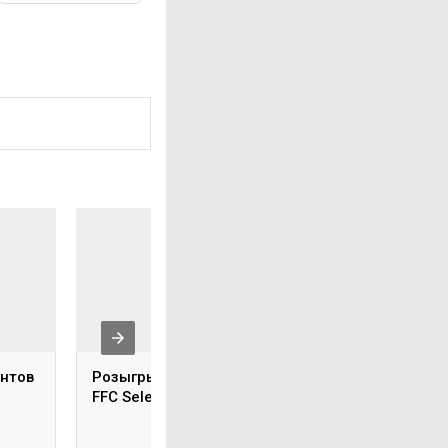
нтов
Розыгрыш билетов на
Федерация мигр
FFC Selection 6
России провела
международный
турнир FFC Select