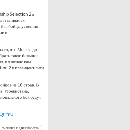
hip Selection 2 в
ли взглядов».
. Все бойцы успешно
ые и
а то, что Москва до
обрать такое большое
я, и я желаю вам
ion 2 и президент лиги
ойцов из 10 стран. В
а, Узбекистана,
сионального боя будут
uQtrfnU
смешанные единоборства