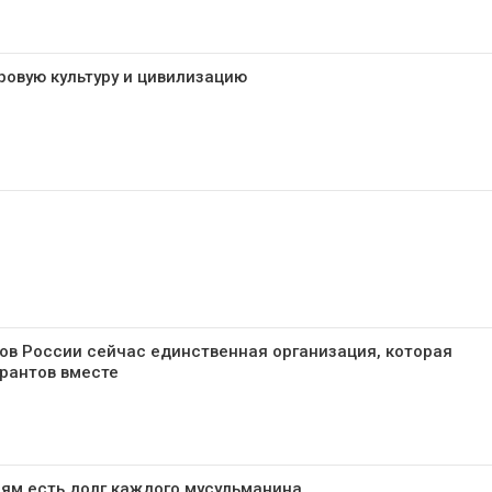
ровую культуру и цивилизацию
ов России сейчас единственная организация, которая
рантов вместе
ям есть долг каждого мусульманина