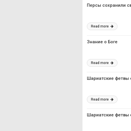
Персы сохранили св
Read more
Знание о Боге
Read more
Шариатские фетвы 
Read more
Шариатские фетвы 