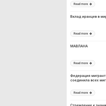
Read more
Вклад иранцев в ми
Read more
МАВЛАНА
Read more
Федерация мигрант
соединила всех миг
Read more
Стремление к знани