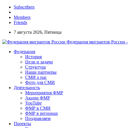
Subscribers
Members
Friends
7 августа 2026, Пятница
Федерация мигрантов России -
Федерация
История
Цели и задачи
Структура
Наши партнеры
СМИ о нас
Фото для СМИ
Деятельность
Мероприятия ФМР
Акции ФМР
YouTube
ФМР в СМИ
ФМР в регионах
Поздравляем
Проекты