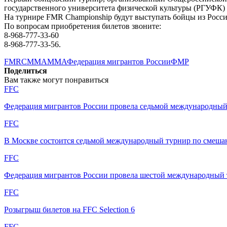
государственного университета физической культуры (РГУФК) по
На турнире FMR Championship будут выступать бойцы из Росси
По вопросам приобретения билетов звоните:
8-968-777-33-60
8-968-777-33-56.
FMRC
MMA
ММА
Федерация мигрантов России
ФМР
Поделиться
Вам также могут понравиться
FFC
Федерация мигрантов России провела седьмой международн
FFC
В Москве состоится седьмой международный турнир по смеш
FFC
Федерация мигрантов России провела шестой международный т
FFC
Розыгрыш билетов на FFC Selection 6
FFC