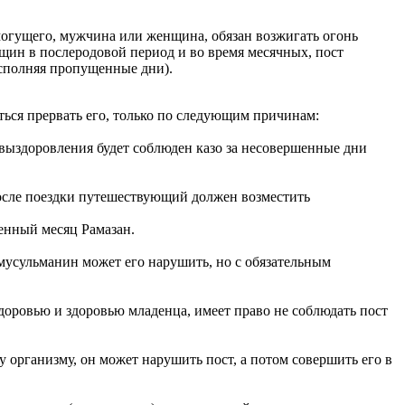
огущего, мужчина или женщина, обязан возжигать огонь
нщин в послеродовой период и во время месячных, пост
осполняя пропущенные дни).
ться прервать его, только по следующим причинам:
е выздоровления будет соблюден казо за несовершенные дни
 после поездки путешествующий должен возместить
щенный месяц Рамазан.
 мусульманин может его нарушить, но с обязательным
доровью и здоровью младенца, имеет право не соблюдать пост
у организму, он может нарушить пост, а потом совершить его в