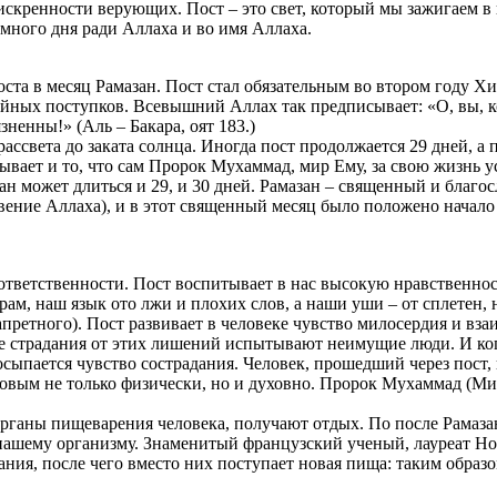
искренности верующих. Пост – это свет, который мы зажигаем в 
емного дня ради Аллаха и во имя Аллаха.
ста в месяц Рамазан. Пост стал обязательным во втором году 
ойных поступков. Всевышний Аллах так предписывает: «О, вы, к
зненны!» (Аль – Бакара, оят 183.)
ассвета до заката солнца. Иногда пост продолжается 29 дней, а 
вает и то, что сам Пророк Мухаммад, мир Ему, за свою жизнь ус
азан может длиться и 29, и 30 дней. Рамазан – священный и бла
ение Аллаха), и в этот священный месяц было положено начал
ответственности. Пост воспитывает в нас высокую нравственнос
арам, наш язык ото лжи и плохих слов, а наши уши – от сплетен
претного). Пост развивает в человеке чувство милосердия и вза
кие страдания от этих лишений испытывают неимущие люди. И ког
осыпается чувство сострадания. Человек, прошедший через пост
ровым не только физически, но и духовно. Пророк Мухаммад (Ми
 органы пищеварения человека, получают отдых. По после Рамаз
 нашему организму. Знаменитый французский ученый, лауреат Но
ния, после чего вместо них поступает новая пища: таким образо