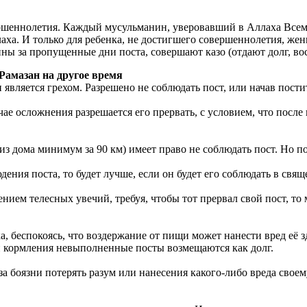
ершеннолетия. Каждый мусульманин, уверовавший в Аллаха Всем
аха. И только для ребенка, не достигшего совершеннолетия, же
ины за пропущенные дни поста, совершают казо (отдают долг, в
Рамазан на другое время
является грехом. Разрешено не соблюдать пост, или начав пости
чае осложнения разрешается его прервать, с условием, что посл
л из дома минимум за 90 км) имеет право не соблюдать пост. Но
ения поста, то будет лучше, если он будет его соблюдать в свя
ием телесных увечий, требуя, чтобы тот прервал свой пост, то
 беспокоясь, что воздержание от пищи может нанести вред её з
и кормления невыполненные посты возмещаются как долг.
а боязни потерять разум или нанесения какого-либо вреда своем