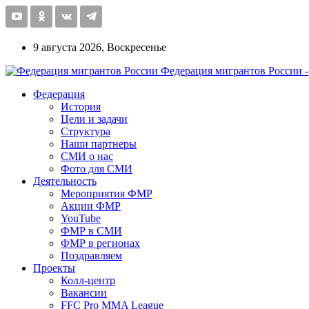
9 августа 2026, Воскресенье
Федерация мигрантов России -
Федерация
История
Цели и задачи
Структура
Наши партнеры
СМИ о нас
Фото для СМИ
Деятельность
Мероприятия ФМР
Акции ФМР
YouTube
ФМР в СМИ
ФМР в регионах
Поздравляем
Проекты
Колл-центр
Вакансии
FFC Pro MMA League