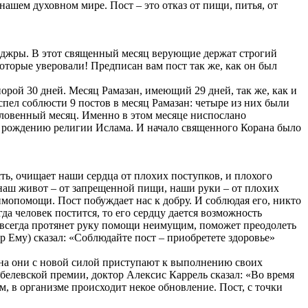
нашем духовном мире. Пост – это отказ от пищи, питья, от
Хиджры. В этот священный месяц верующие держат строгий
оторые уверовали! Предписан вам пост так же, как он был
порой 30 дней. Месяц Рамазан, имеющий 29 дней, так же, как и
пел соблюсти 9 постов в месяц Рамазан: четыре из них были
гословенный месяц. Именно в этом месяце ниспослано
о рождению религии Ислама. И начало священного Корана было
ть, очищает наши сердца от плохих поступков, и плохого
, наш живот – от запрещенной пищи, наши руки – от плохих
имопомощи. Пост побуждает нас к добру. И соблюдая его, никто
да человек постится, то его сердцу дается возможность
, всегда протянет руку помощи неимущим, поможет преодолеть
р Ему) сказал: «Соблюдайте пост – приобретете здоровье»
ана они с новой силой приступают к выполнению своих
белевской премии, доктор Алексис Каррель сказал: «Во время
м, в организме происходит некое обновление. Пост, с точки