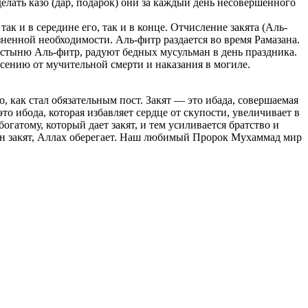
лать казо (дар, подарок) они за каждый день несовершенного
ак и в середине его, так и в конце. Отчисление закята (Аль-
ненной необходимости. Аль-фитр раздается во время Рамазана.
остыню Аль-фитр, радуют бедных мусульман в день праздника.
сению от мучительной смерти и наказания в могиле.
о, как стал обязательным пост. Закят — это ибада, совершаемая
то ибода, которая избавляет сердце от скупости, увеличивает в
гатому, который дает закят, и тем усиливается братство и
лен закят, Аллах оберегает. Наш любимый Пророк Мухаммад мир