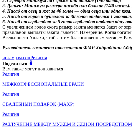
2. Серебро: минимум 561 грамм или больше (1/40 часть);
3. Деньги: Минимум размера нисаба или больше (1/40 часть).
4. Нисаб от овец и коз: за 40 голов — одна овца или одна коза.
5. Нисаб от коров и буйволов: за 30 голов отдаётся 1 годовал
6. Нисаб от верблюдов: за 5 голов верблюдов отдают одну овцу
С увеличением голов скота размер закята меняется Закят от з
правильной выплаты закята является. Намерение. Когда богатый
Всевышнего Аллаха, чтобы этим благословенным месяцем Рам
Руководитель комитета просвещения ФМР Хайриддини Абд
ислам
рамазан
Религия
Поделиться
Вам также могут понравиться
Религия
МЕЖКОНФЕССИОНАЛЬНЫЕ БРАКИ
Религия
СВАДЕБНЫЙ ПОДАРОК (МАХР)
Религия
РАЗЛУЧЕНИЕ МЕЖДУ МУЖЕМ И ЖЕНОЙ ПОСРЕДСТВОМ 