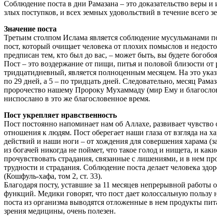
Соблюдение поста в дни Рамазана – это доказательство веры и 
злых поступков, и всех земных удовольствий в течение всего з
Значение поста
Третьим столпом Ислама является соблюдение мусульманами по
пост, который очищает человека от плохих помыслов и недост
предписан тем, кто был до вас, – может быть, вы будете богобоя
Пост – это воздержание от пищи, питья и половой близости от р
тридцатидневный, является полноценным месяцем. На это указы
по 29 дней, а 5 – по тридцать дней. Следовательно, месяц Рам
пророчество нашему Пророку Мухаммаду (мир Ему и благослов
ниспослано в это же благословенное время.
Пост укрепляет нравственность
Пост постоянно напоминает нам об Аллахе, развивает чувство 
отношения к людям. Пост оберегает наши глаза от взгляда на х
действий и наши ноги – от хождения для совершения харама (за
из богачей никогда не поймет, что такое голод и нищета, и ка
прочувствовать страдания, связанные с лишениями, и в нем пр
трудности и страдания. Соблюдение поста делает человека здо
(Кошфуль-хафа, том 2, ст. 33).
Благодаря посту, уставшие за 11 месяцев непрерывной работы
функций. Медики говорят, что пост дает колоссальную пользу
поста из организма выводятся отложенные в нем продукты пита
зрения медицины, очень полезен.