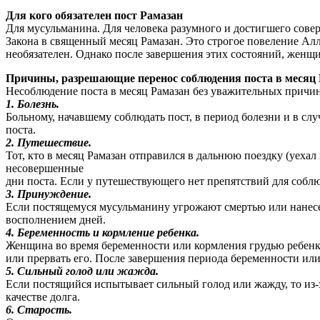
Для кого обязателен пост Рамазан
Для мусульманина. Для человека разумного и достигшего сов
Закона в священный месяц Рамазан. Это строгое повеление Алл
необязателен. Однако после завершения этих состояний, женщ
Причины, разрешающие перенос соблюдения поста в месяц 
Несоблюдение поста в месяц Рамазан без уважительных причин 
1. Болезнь.
Больному, начавшему соблюдать пост, в период болезни и в слу
поста.
2. Путешествие.
Тот, кто в месяц Рамазан отправился в дальнюю поездку (уеха
несовершенные
дни поста. Если у путешествующего нет препятствий для соблюд
3. Принуждение.
Если постящемуся мусульманину угрожают смертью или нанесен
восполнением дней.
4. Беременность и кормление ребенка.
Женщина во время беременности или кормления грудью ребенка,
или прервать его. После завершения периода беременности ил
5. Сильный голод или жажда.
Если постящийся испытывает сильный голод или жажду, то из-з
качестве долга.
6. Старость.