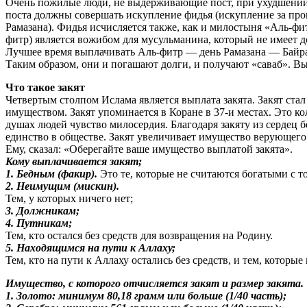
Очень пожилые люди, не выдерживающие пост, при ухудшении со
поста должны совершать искупление фидья (искупление за пр
Рамазана). Фидья исчисляется также, как и милостыня «Аль-фитр
фитр) является вожибом для мусульманина, который не имеет д
Лучшее время выплачивать Аль-фитр — день Рамазана — Байрам
Таким образом, они и погашают долги, и получают «саваб». В
Что такое закят
Четвертым столпом Ислама является выплата закята. Закят стал
имуществом. Закят упоминается в Коране в 37-и местах. Это ко
душах людей чувство милосердия. Благодаря закяту из сердец б
единство в обществе. Закят увеличивает имущество верующего 
Ему, сказал: «Оберегайте ваше имущество выплатой закята».
Кому выплачивается закят;
1. Бедным (факир).
Это те, которые не считаются богатыми с т
2. Неимущим (мискин).
Тем, у которых ничего нет;
3. Должникам;
4. Путникам;
Тем, кто остался без средств для возвращения на Родину.
5. Находящимся на пути к Аллаху;
Тем, кто на пути к Аллаху остались без средств, и тем, которы
Имущество, с которого отчисляется закят и размер закята.
1. Золото: минимум 80,18 грамм или больше (1/40 часть);