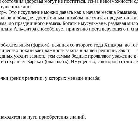
стояния здоровья могут не поститься. Из-за невозможности сде
опущенные дни
». Это искупление можно давать как в начале месяца Рамазана, т
олгов и обладает достаточным нисабом, не считая предметов жиз
а, до праздничного намаза. Богатые мусульмане, раздавая мил
ыплата Аль-фитра способствует принятию поста верующего и спа
 обязательным (фарзом), начиная со второго года Хиджры, до тог
личество показывает важность закята в нашей религии. Закят — э
едных уходит зависть, тем самым бедные проявляют уважение к бо
и сохраняет Баракат (благодать). Имущество, с которого отчис
очки зрения религии, у которых меньше нисаба;
е находятся на пути приобретения знаний.