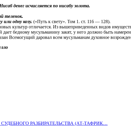
 Нисаб денег исчисляется по нисабу золота.
ый теленок.
 или одну козу.
(«Путь к свету». Том 1. ст. 116 — 128).
ерновых культур отличается. Из вышеприведенных видов имуществ
 дает бедному мусульманину закят, у него должно быть намерени
азан Всемогущий даровал всем мусульманам духовное возрожден
улло
СУДЕБНОГО РАЗБИРАТЕЛЬСТВА (АТ-ТАФРИК…