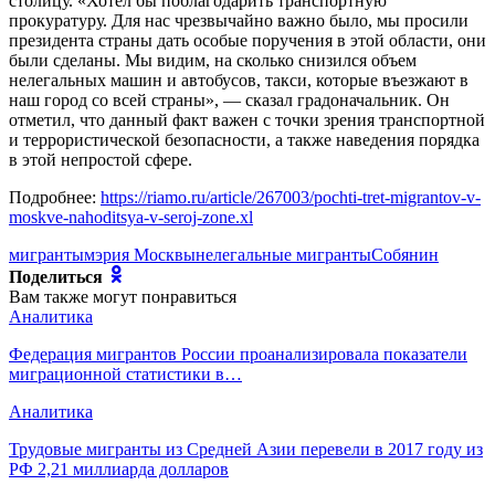
столицу. «Хотел бы поблагодарить транспортную
прокуратуру. Для нас чрезвычайно важно было, мы просили
президента страны дать особые поручения в этой области, они
были сделаны. Мы видим, на сколько снизился объем
нелегальных машин и автобусов, такси, которые въезжают в
наш город со всей страны», — сказал градоначальник. Он
отметил, что данный факт важен с точки зрения транспортной
и террористической безопасности, а также наведения порядка
в этой непростой сфере.
Подробнее:
https://riamo.ru/article/267003/pochti-tret-migrantov-v-
moskve-nahoditsya-v-seroj-zone.xl
мигранты
мэрия Москвы
нелегальные мигранты
Собянин
Поделиться
Вам также могут понравиться
Аналитика
Федерация мигрантов России проанализировала показатели
миграционной статистики в…
Аналитика
Трудовые мигранты из Средней Азии перевели в 2017 году из
РФ 2,21 миллиарда долларов