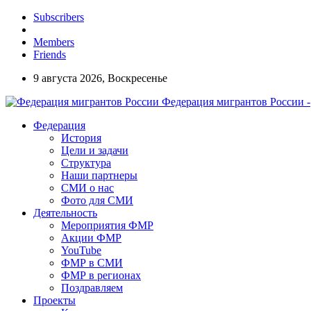
Subscribers
Members
Friends
9 августа 2026, Воскресенье
Федерация мигрантов России -
Федерация
История
Цели и задачи
Структура
Наши партнеры
СМИ о нас
Фото для СМИ
Деятельность
Мероприятия ФМР
Акции ФМР
YouTube
ФМР в СМИ
ФМР в регионах
Поздравляем
Проекты