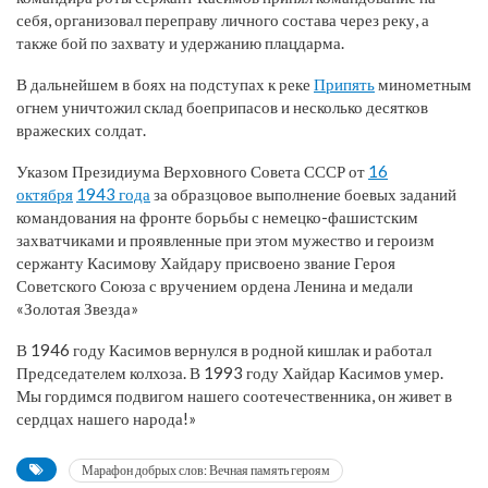
себя, организовал переправу личного состава через реку, а
также бой по захвату и удержанию плацдарма.
В дальнейшем в боях на подступах к реке
Припять
минометным
огнем уничтожил склад боеприпасов и несколько десятков
вражеских солдат.
Указом Президиума Верховного Совета СССР от
16
октября
1943 года
за образцовое выполнение боевых заданий
командования на фронте борьбы с немецко-фашистским
захватчиками и проявленные при этом мужество и героизм
сержанту Касимову Хайдару присвоено звание Героя
Советского Союза с вручением ордена Ленина и медали
«Золотая Звезда»
В 1946 году Касимов вернулся в родной кишлак и работал
Председателем колхоза. В 1993 году Хайдар Касимов умер.
Мы гордимся подвигом нашего соотечественника, он живет в
сердцах нашего народа!»
Марафон добрых слов: Вечная память героям