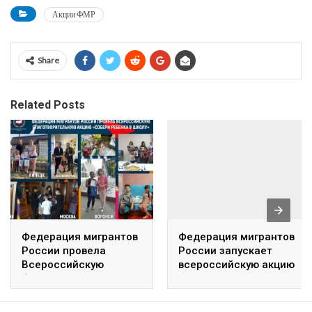
Акции ФМР
Share
Related Posts
Федерация мигрантов
Федерация мигрантов
России провела
России запускает
Всероссийскую
всероссийскую акцию
благотворительную
#ЯготовБытьЧестным
акцию «Собери
ребенка в школу»