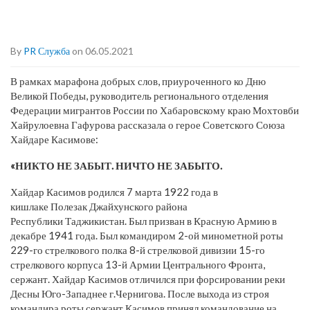
By
PR Служба
on 06.05.2021
В рамках марафона добрых слов, приуроченного ко Дню
Великой Победы, руководитель регионального отделения
Федерации мигрантов России по Хабаровскому краю Мохтовби
Хайрулоевна Гафурова рассказала о герое Советского Союза
Хайдаре Касимове:
«НИКТО НЕ ЗАБЫТ. НИЧТО НЕ ЗАБЫТО.
Хайдар Касимов родился 7 марта 1922 года в
кишлаке Полезак Джайхунского района
Республики Таджикистан. Был призван в Красную Армию в
декабре 1941 года. Был командиром 2-ой минометной роты
229-го стрелкового полка 8-й стрелковой дивизии 15-го
стрелкового корпуса 13-й Армии Центрального Фронта,
сержант. Хайдар Касимов отличился при форсировании реки
Десны Юго-Западнее г.Чернигова. После выхода из строя
командира роты сержант Касимов принял командование на