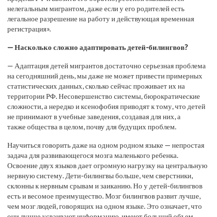
нелегальным мигрантом, даже если у его родителей есть
легальное разрешение на работу и действующая временная
регистрация».
— Насколько сложно адаптировать детей-билингвов?
— Адаптация детей мигрантов достаточно серьезная проблема
на сегодняшний день, мы даже не может привести примерных
статистических данных, сколько сейчас проживает их на
территории РФ. Несовершенство системы, бюрократические
сложности, а нередко и ксенофобия приводят к тому, что детей
не принимают в учебные заведения, создавая для них, а
также общества в целом, почву для будущих проблем.
Научиться говорить даже на одном родном языке — непростая
задача для развивающегося мозга маленького ребенка.
Освоение двух языков дает огромную нагрузку на центральную
нервную систему. Дети-билингвы больше, чем сверстники,
склонны к нервным срывам и заиканию. Но у детей-билингвов
есть и весомое преимущество. Мозг билингвов развит лучше,
чем мозг людей, говорящих на одном языке. Это означает, что
они лучше усваивают информацию, имеют больший объем