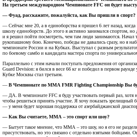
На третьем международном Чемпионате FFC он будет выступа
— Фуад, расскажите, пожалуйста, как Вы пришли в спорт?
— Сейчас мне 20, а в единоборства я пришел 6 лет назад, когда
школу единоборств. До этого я активно занимался спортом, но 
и я решил пойти посмотреть, чем там люди занимаются. Начал 
рукопашному бою. Конечно, победы не давались сразу, но я на
чемпионате России и на Кубках. Выступал с разным результато
по боевому самбо и кандидата мастера спорта по универсальному
Параллельно с этим начали поступать предложения от организа
Guard Devision: я бился в весе 66 кг и победил в первом раун
Кубке Москвы стал третьим.
—
В Чемпионате по ММА
FMR
Fighting
Championship
Вы бу
— ДА. В чемпионате FFC я буду участвовать первый раз, хотя 
чтобы решиться принять участие. Я хочу показать зрелищный б
— у меня будет хорошая поддержка от азербайджанской диаспо
— Как Вы считаете, ММА – это спорт или шоу?
— Бытует такое мнение, что ММА – это шоу, но я его не разде
присутствовать, но это связано с отдельно взятыми бойцами. О