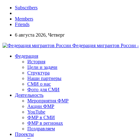
Subscribers
Members
Friends
6 августа 2026, Четверг
Федерация мигрантов России -
Федерация
История
Цели и задачи
Структура
Наши партнеры
СМИ о нас
Фото для СМИ
Деятельность
Мероприятия ФМР
Акции ФМР
YouTube
ФМР в СМИ
ФМР в регионах
Поздравляем
Проекты