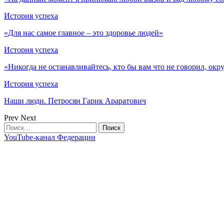
История успеха
«Для нас самое главное – это здоровье людей»
История успеха
«Никогда не останавливайтесь, кто бы вам что не говорил, о
История успеха
Наши люди. Петросян Гарик Араратович
Prev
Next
YouTube-канал Федерации