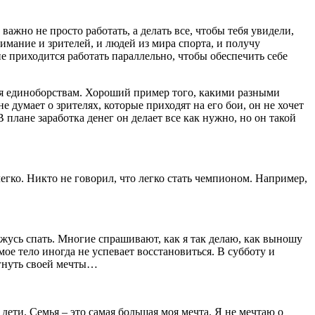
ажно не просто работать, а делать все, чтобы тебя увидели,
имание и зрителей, и людей из мира спорта, и получу
 приходится работать параллельно, чтобы обеспечить себе
ебя единоборствам. Хороший пример того, какими разными
е думает о зрителях, которые приходят на его бои, он не хочет
 плане заработка денег он делает все как нужно, но он такой
легко. Никто не говорил, что легко стать чемпионом. Например,
ложусь спать. Многие спрашивают, как я так делаю, как выношу
мое тело иногда не успевает восстановиться. В субботу и
игнуть своей мечты…
дети. Семья – это самая большая моя мечта. Я не мечтаю о