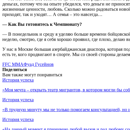
деньгах, потому что на опыте убедился, что деньги не принося
жизненные ценности, любовь. Сколько можно радоваться ново
приходят, так и уходят… А семья – это навсегда…
— Как Вы готовитесь к Чемпионату?
— В понедельник и среду я уделяю больше времени бойцовской 
неделю, смотрю, где я себя хорошо проявил, где плохо, делаю 
У нас в Москве большая азербайджанская диаспора, которая под
есть те, кого продвигают в спорте. Мы со своей стороны делаем
FFC MMA
Фуад Гусейнов
Поделиться
Вам также могут понравиться
История успеха
«Моя мечта – открыть театр мигрантов, в котором могли бы с
История успеха
«В трудную минуту мы не только помогаем консультацией, но
История успеха
«На данный момент я принимаю любой вызов и рад любому с