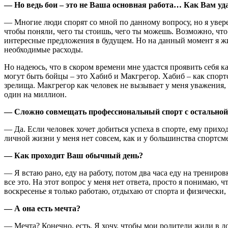
— Но ведь бои – это не Ваша основная работа… Как Вам уд
— Многие люди спорят со мной по данному вопросу, но я уверен
чтобы поняли, чего ты стоишь, чего ты можешь. Возможно, что
интересные предложения в будущем. Но на данный момент я жи
необходимые расходы.
Но надеюсь, что в скором времени мне удастся проявить себя 
могут быть бойцы – это Хабиб и Макгрегор. Хабиб – как спортсм
зрелища. Макгрегор как человек не вызывает у меня уважения, 
один на миллион.
— Сложно совмещать профессиональный спорт с остально
— Да. Если человек хочет добиться успеха в спорте, ему прихо
личной жизни у меня нет совсем, как и у большинства спортсме
— Как проходит Ваш обычный день?
— Я встаю рано, еду на работу, потом два часа еду на трениро
все это. На этот вопрос у меня нет ответа, просто я понимаю, 
воскресенье я только работаю, отдыхаю от спорта и физически
— А она есть мечта?
— Мечта? Конечно, есть. Я хочу, чтобы мои родители жили в дос