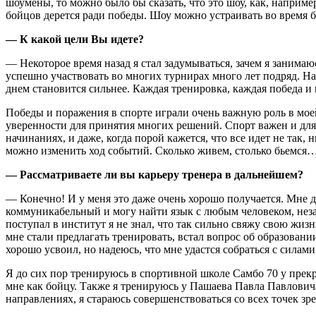
шоумены, то можно было бы сказать, что это шоу, как, наприме
бойцов дерется ради победы. Шоу можно устраивать во время бо
— К какой цели Вы идете?
— Некоторое время назад я стал задумываться, зачем я занимаю
успешно участвовать во многих турнирах много лет подряд. На
днем становится сильнее. Каждая тренировка, каждая победа и
Победы и поражения в спорте играли очень важную роль в моей
уверенности для принятия многих решений. Спорт важен и для 
начинаниях, и даже, когда порой кажется, что все идет не так,
можно изменить ход событий. Сколько живем, столько бьемся
— Рассматриваете ли вы карьеру тренера в дальнейшем?
— Конечно! И у меня это даже очень хорошо получается. Мне д
коммуникабельный и могу найти язык с любым человеком, незав
поступал в институт я не знал, что так сильно свяжу свою жиз
мне стали предлагать тренировать, встал вопрос об образовани
хорошо усвоил, но надеюсь, что мне удастся собраться с силам
Я до сих пор тренируюсь в спортивной школе Самбо 70 у прек
мне как бойцу. Также я тренируюсь у Пашаева Павла Павловича,
направлениях, я стараюсь совершенствоваться со всех точек зр