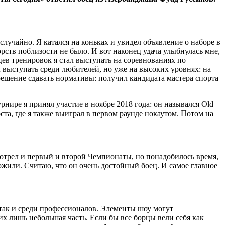
случайно. Я катался на коньках и увидел объявление о наборе в
рств поблизости не было. И вот наконец удача улыбнулась мне,
цев тренировок я стал выступать на соревнованиях по
л выступать среди любителей, но уже на высоких уровнях: на
 решение сдавать нормативы: получил кандидата мастера спорта
нире я принял участие в ноябре 2018 года: он назывался Old
ста, где я также выиграл в первом раунде нокаутом. Потом на
мотрел и первый и второй Чемпионаты, но понадобилось время,
ложили. Считаю, что он очень достойный боец. И самое главное
 так и среди профессионалов. Элементы шоу могут
их лишь небольшая часть. Если бы все борцы вели себя как