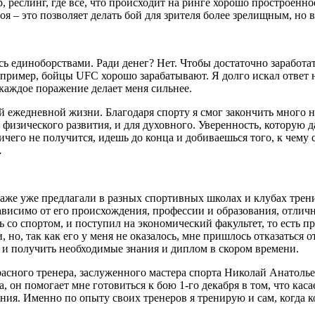
р, реслинг, где все, что происходит на ринге хорошо простроенн
я – это позволяет делать бой для зрителя более зрелищным, но в
сь единоборствами. Ради денег? Нет. Чтобы достаточно заработат
пример, бойцы UFC хорошо зарабатывают. Я долго искал ответ на
 каждое поражение делает меня сильнее.
 ежедневной жизни. Благодаря спорту я смог закончить много на
физического развития, и для духовного. Уверенность, которую д
 ничего не получится, идешь до конца и добиваешься того, к чему
…
аже уже предлагали в разных спортивных школах и клубах трени
исимо от его происхождения, профессии и образования, отлично 
нь со спортом, и поступил на экономический факультет, то есть 
и, но, так как его у меня не оказалось, мне пришлось отказаться
и и получить необходимые знания и диплом в скором времени.
расного тренера, заслуженного мастера спорта Николай Анатоль
 он помогает мне готовиться к бою 1-го декабря в том, что кас
ения. Именно по опыту своих тренеров я тренирую и сам, когда к