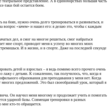
ое театральное представление. А в единоборствах большая часть
се-таки бой остается боем.
ь на боях, нужно очень долго тренироваться и развиваться, и
 вопрос «зачем» и нашел его: я делаю это, чтобы с каждым
чатых дел, я смог на многое решиться, смог набраться
ает мне спорт, приводит меня к успеху во многих моих
 стремишься. И в жизни, и в спорте. Даже на последней секунде
ровать детей и взрослых – я ведь помимо всего прочего очень
лажу с детьми. К сожалению, так получилось, что, когда я
профильного образования для преподавания у меня нет. Когда
 от многих предложений. Это был своеобразный урок, который я
евича. Он научил меня многому и продолжает учить и помогать
ается ударной базы. Совмещая тренировки в разных
о мне кто-то обращается.