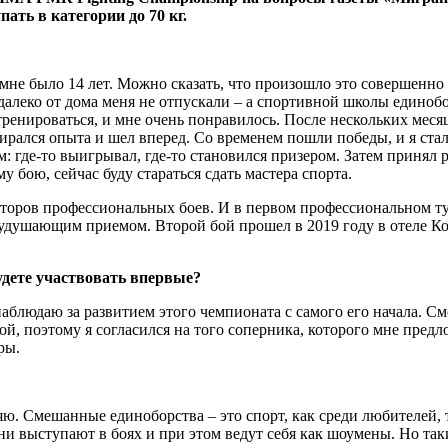
ть в категории до 70 кг.
 мне было 14 лет. Можно сказать, что произошло это совершенно 
далеко от дома меня не отпускали – а спортивной школы единобо
тренироваться, и мне очень понравилось. После нескольких меся
бирался опыта и шел вперед. Со временем пошли победы, и я ста
м: где-то выигрывал, где-то становился призером. Затем принял
 бою, сейчас буду стараться сдать мастера спорта.
торов профессиональных боев. И в первом профессиональном тур
де удушающим приемом. Второй бой прошел в 2019 году в отеле Ко
дете участвовать впервые?
наблюдаю за развитием этого чемпионата с самого его начала. С
ой, поэтому я согласился на того соперника, которого мне пред
ры.
ляю. Смешанные единоборства – это спорт, как среди любителей,
ни выступают в боях и при этом ведут себя как шоумены. Но так