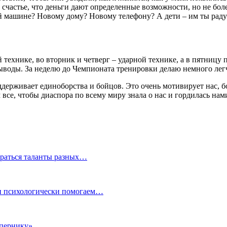
т счастье, что деньги дают определенные возможности, но не бол
й машине? Новому дому? Новому телефону? А дети – им ты раду
технике, во вторник и четверг – ударной технике, а в пятницу 
выводы. За неделю до Чемпионата тренировки делаю немного легч
держивает единоборства и бойцов. Это очень мотивирует нас, бо
 все, чтобы диаспора по всему миру знала о нас и гордилась нам
обраться таланты разных…
 и психологически помогаем…
опернику»