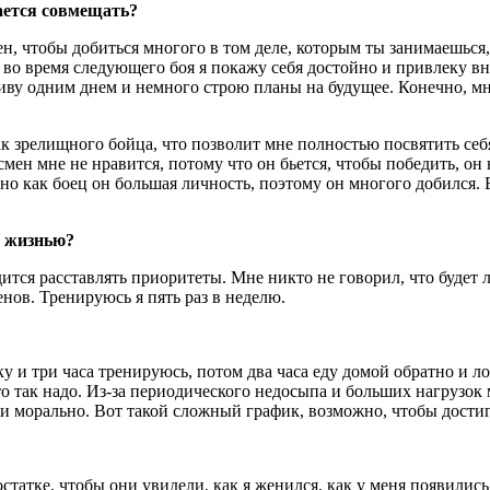
ается совмещать?
, чтобы добиться многого в том деле, которым ты занимаешься, в
 во время следующего боя я покажу себя достойно и привлеку вн
ву одним днем и немного строю планы на будущее. Конечно, мне
как зрелищного бойца, что позволит мне полностью посвятить с
ен мне не нравится, потому что он бьется, чтобы победить, он н
но как боец он большая личность, поэтому он многого добился. В
й жизнью?
дится расставлять приоритеты. Мне никто не говорил, что будет 
нов. Тренируюсь я пять раз в неделю.
вку и три часа тренируюсь, потом два часа еду домой обратно и 
что так надо. Из-за периодического недосыпа и больших нагрузок 
, и морально. Вот такой сложный график, возможно, чтобы дост
татке, чтобы они увидели, как я женился, как у меня появились 