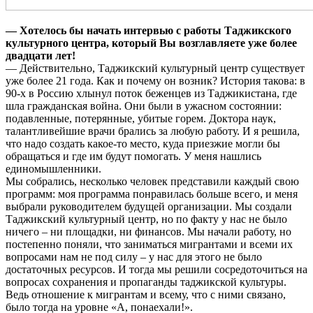
— Хотелось бы начать интервью с работы Таджикского
культурного центра, который Вы возглавляете уже более
двадцати лет!
— Действительно, Таджикский культурный центр существует
уже более 21 года. Как и почему он возник? История такова: в
90-х в Россию хлынул поток беженцев из Таджикистана, где
шла гражданская война. Они были в ужасном состоянии:
подавленные, потерянные, убитые горем. Доктора наук,
талантливейшие врачи брались за любую работу. И я решила,
что надо создать какое-то место, куда приезжие могли бы
обращаться и где им будут помогать. У меня нашлись
единомышленники.
Мы собрались, несколько человек представили каждый свою
программ: моя программа понравилась больше всего, и меня
выбрали руководителем будущей организации. Мы создали
Таджикский культурный центр, но по факту у нас не было
ничего – ни площадки, ни финансов. Мы начали работу, но
постепенно поняли, что заниматься мигрантами и всеми их
вопросами нам не под силу – у нас для этого не было
достаточных ресурсов. И тогда мы решили сосредоточиться на
вопросах сохранения и пропаганды таджикской культуры.
Ведь отношение к мигрантам и всему, что с ними связано,
было тогда на уровне «А, понаехали!».