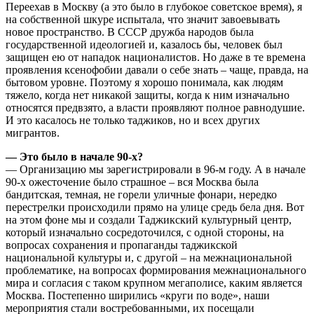
Переехав в Москву (а это было в глубокое советское время), я
на собственной шкуре испытала, что значит завоевывать
новое пространство. В СССР дружба народов была
государственной идеологией и, казалось бы, человек был
защищен ею от нападок националистов. Но даже в те времена
проявления ксенофобии давали о себе знать – чаще, правда, на
бытовом уровне. Поэтому я хорошо понимала, как людям
тяжело, когда нет никакой защиты, когда к ним изначально
относятся предвзято, а власти проявляют полное равнодушие.
И это касалось не только таджиков, но и всех других
мигрантов.
— Это было в начале 90-х?
— Организацию мы зарегистрировали в 96-м году. А в начале
90-х ожесточение было страшное – вся Москва была
бандитская, темная, не горели уличные фонари, нередко
перестрелки происходили прямо на улице средь бела дня. Вот
на этом фоне мы и создали Таджикский культурный центр,
который изначально сосредоточился, с одной стороны, на
вопросах сохранения и пропаганды таджикской
национальной культуры и, с другой – на межнациональной
проблематике, на вопросах формирования межнационального
мира и согласия с таком крупном мегаполисе, каким является
Москва. Постепенно ширились «круги по воде», наши
мероприятия стали востребованными, их посещали