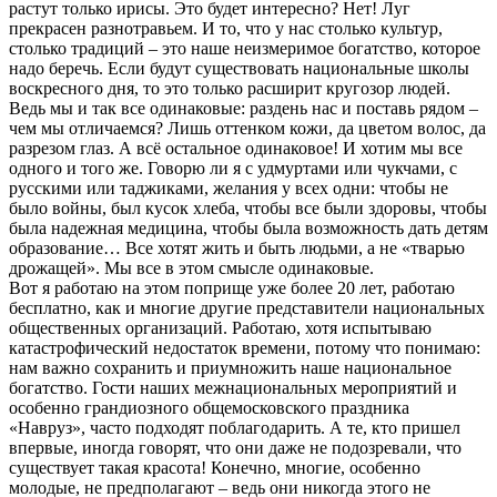
растут только ирисы. Это будет интересно? Нет! Луг
прекрасен разнотравьем. И то, что у нас столько культур,
столько традиций – это наше неизмеримое богатство, которое
надо беречь. Если будут существовать национальные школы
воскресного дня, то это только расширит кругозор людей.
Ведь мы и так все одинаковые: раздень нас и поставь рядом –
чем мы отличаемся? Лишь оттенком кожи, да цветом волос, да
разрезом глаз. А всё остальное одинаковое! И хотим мы все
одного и того же. Говорю ли я с удмуртами или чукчами, с
русскими или таджиками, желания у всех одни: чтобы не
было войны, был кусок хлеба, чтобы все были здоровы, чтобы
была надежная медицина, чтобы была возможность дать детям
образование… Все хотят жить и быть людьми, а не «тварью
дрожащей». Мы все в этом смысле одинаковые.
Вот я работаю на этом поприще уже более 20 лет, работаю
бесплатно, как и многие другие представители национальных
общественных организаций. Работаю, хотя испытываю
катастрофический недостаток времени, потому что понимаю:
нам важно сохранить и приумножить наше национальное
богатство. Гости наших межнациональных мероприятий и
особенно грандиозного общемосковского праздника
«Навруз», часто подходят поблагодарить. А те, кто пришел
впервые, иногда говорят, что они даже не подозревали, что
существует такая красота! Конечно, многие, особенно
молодые, не предполагают – ведь они никогда этого не