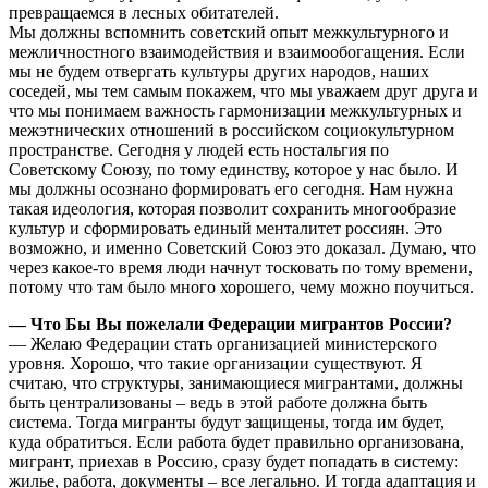
превращаемся в лесных обитателей.
Мы должны вспомнить советский опыт межкультурного и
межличностного взаимодействия и взаимообогащения. Если
мы не будем отвергать культуры других народов, наших
соседей, мы тем самым покажем, что мы уважаем друг друга и
что мы понимаем важность гармонизации межкультурных и
межэтнических отношений в российском социокультурном
пространстве. Сегодня у людей есть ностальгия по
Советскому Союзу, по тому единству, которое у нас было. И
мы должны осознано формировать его сегодня. Нам нужна
такая идеология, которая позволит сохранить многообразие
культур и сформировать единый менталитет россиян. Это
возможно, и именно Советский Союз это доказал. Думаю, что
через какое-то время люди начнут тосковать по тому времени,
потому что там было много хорошего, чему можно поучиться.
— Что Бы Вы пожелали Федерации мигрантов России?
— Желаю Федерации стать организацией министерского
уровня. Хорошо, что такие организации существуют. Я
считаю, что структуры, занимающиеся мигрантами, должны
быть централизованы – ведь в этой работе должна быть
система. Тогда мигранты будут защищены, тогда им будет,
куда обратиться. Если работа будет правильно организована,
мигрант, приехав в Россию, сразу будет попадать в систему:
жилье, работа, документы – все легально. И тогда адаптация и