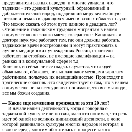
представители разных народов, и многие увидели, что
таджики – это древний культурный, образованный и
доброжелательный народ, подаривший миру величайшую
поэзию и немало выдающихся имен в разных областях науки.
Что можно сказать об этом пути длиною в двадцать лет?
Отношение к таджикским трудовым мигрантам в нашем
социуме стало несколько мягче, толерантнее. Кандидаты и
доктора наук уже работают там, где они должны работать,
таджикские врачи востребованы и могут практиковать в
лучших медицинских учреждениях России, строители
работают на стройках, не имеющие квалификации – на
рынках и в коммунальной сфере и т.д.
Конечно, и сейчас не все гладко: случается, что людей
обманывают, обижают, не выплачивают месяцами зарплату
работникам, пользуясь их незащищённостью. Происходят и
трагические события. Это свидетельствует о том, что в нашем
социуме еще не на всех уровнях понимают, что все мы люди,
все мы божьи создания.
— Какие еще изменения произошли за эти 20 лет?
— В начале нашей деятельности, когда я говорила о
таджикской культуре или поэзии, мало кто понимал, что речь
идет об одной из великих цивилизаций древности, в лоне
которой развивались культуры многих народов и которая, в
свою очередь, многим обогатилась в процессе такого