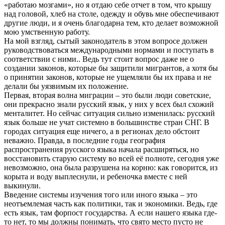
«работаю мозгами», но я отдаю себе отчет в том, что крышу
над головой, хлеб на столе, одежду и обувь мне обеспечивают
другие люди, и я очень благодарна тем, кто делает возможной
мою умственную работу.
На мой взгляд, сытый законодатель в этом вопросе должен
руководствоваться международными нормами и поступать в
соответствии с ними.. Ведь тут стоит вопрос даже не о
создании законов, которые бы защитили мигрантов, а хотя бы
о принятии законов, которые не ущемляли бы их права и не
делали бы уязвимым их положение.
Первая, вторая волна миграции – это были люди советские,
они прекрасно знали русский язык, у них у всех был схожий
менталитет. Но сейчас ситуация сильно изменилась: русский
язык больше не учат системно в большинстве стран СНГ. В
городах ситуация еще ничего, а в регионах дело обстоит
неважно. Правда, в последние годы география
распространения русского языка начала расширяться, но
восстановить старую систему во всей её полноте, сегодня уже
невозможно, она была разрушена на корню: как говорится, из
корыта и воду выплеснули, и ребеночка вместе с ней
выкинули.
Введение системы изучения того или иного языка – это
неотъемлемая часть как политики, так и экономики. Ведь, где
есть язык, там форпост государства. А если нашего языка где-
то нет, то мы должны понимать, что свято место пусто не