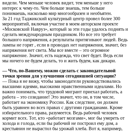
видели. Чем меньше человек видит, тем меньше у него
интерес к чему-то. Чем больше знаешь, тем больше
понимаешь, насколько мир многообразен и необъятен.
За 21 год Таджикский культурный центр провел более 300
мероприятий, включая участие в моем авторском проекте
«Московский Навруз», который за эти годы удалось поднять и
сделать международным праздником. Но все это требует
большого напряжения, а результаты притягивают людей. Ведь
лампы не горят , если в проводах нет напряжения, значит, без
напряжения нет света. Мы все вместе – это огромное
напряжение. Значит, есть надежда, что свет будет. Ведь если
мы ничего не будем делать, то и жить будем, как дикари.
— Что, по-Вашему, можно сделать с законодательной
точки зрения для улучшения сегодняшней ситуации?
— Пока я не вижу, чтобы законодатели руководствовались
высшими идеями, высокими нравственными идеалами. Но
важно понимать, что трудовой мигрант приехал работать, а
работа – это созидание! Это значит, что он, в том числе,
работает на экономику России. Как следствие, он должен
быть уравнен во всех правах с другими гражданами. Кроме
избирательного права, разумеется. Ведь рабочий человек
кормит всех. Тот, кто «работает мозгами», мог бы умереть от
холода и голода, если бы рабочий не построил ему дом, а
крестьянин не вырастил бы урожай хлеба. Вот я, например,