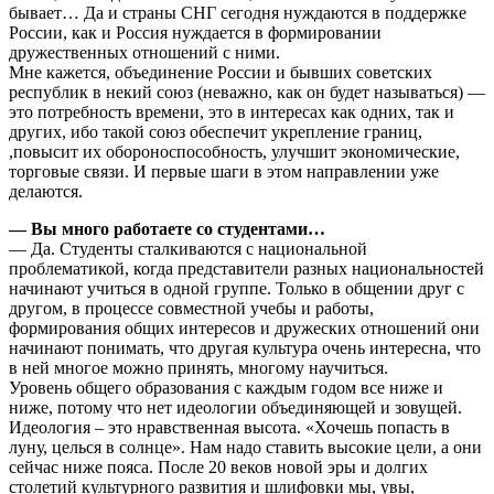
бывает… Да и страны СНГ сегодня нуждаются в поддержке
России, как и Россия нуждается в формировании
дружественных отношений с ними.
Мне кажется, объединение России и бывших советских
республик в некий союз (неважно, как он будет называться) —
это потребность времени, это в интересах как одних, так и
других, ибо такой союз обеспечит укрепление границ,
,повысит их обороноспособность, улучшит экономические,
торговые связи. И первые шаги в этом направлении уже
делаются.
— Вы много работаете со студентами…
— Да. Студенты сталкиваются с национальной
проблематикой, когда представители разных национальностей
начинают учиться в одной группе. Только в общении друг с
другом, в процессе совместной учебы и работы,
формирования общих интересов и дружеских отношений они
начинают понимать, что другая культура очень интересна, что
в ней многое можно принять, многому научиться.
Уровень общего образования с каждым годом все ниже и
ниже, потому что нет идеологии объединяющей и зовущей.
Идеология – это нравственная высота. «Хочешь попасть в
луну, целься в солнце». Нам надо ставить высокие цели, а они
сейчас ниже пояса. После 20 веков новой эры и долгих
столетий культурного развития и шлифовки мы, увы,