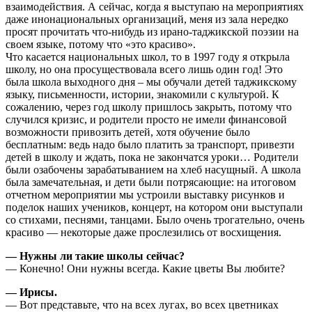
взаимодействия. А сейчас, когда я выступаю на мероприятиях
даже инонациональных организаций, меня из зала нередко
просят прочитать что-нибудь из ирано-таджикской поэзии на
своем языке, потому что «это красиво».
Что касается национальных школ, то в 1997 году я открыла
школу, но она просуществовала всего лишь один год! Это
была школа выходного дня – мы обучали детей таджикскому
языку, письменности, истории, знакомили с культурой. К
сожалению, через год школу пришлось закрыть, потому что
случился кризис, и родители просто не имели финансовой
возможности привозить детей, хотя обучение было
бесплатным: ведь надо было платить за транспорт, привезти
детей в школу и ждать, пока не закончатся уроки… Родители
были озабочены зарабатыванием на хлеб насущный. А школа
была замечательная, и дети были потрясающие: на итоговом
отчетном мероприятии мы устроили выставку рисунков и
поделок наших учеников, концерт, на котором они выступали
со стихами, песнями, танцами. Было очень трогательно, очень
красиво — некоторые даже прослезились от восхищения.
— Нужны ли такие школы сейчас?
— Конечно! Они нужны всегда. Какие цветы Вы любите?
— Ирисы.
— Вот представьте, что на всех лугах, во всех цветниках